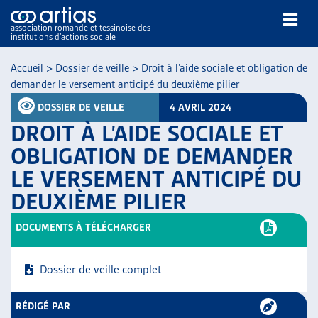
association romande et tessinoise des
institutions d’actions sociale
Rechercher
Accueil
>
Dossier de veille
>
Droit à l’aide sociale et obligation de
demander le versement anticipé du deuxième pilier
DOSSIER DE VEILLE
4 AVRIL 2024
DROIT À L’AIDE SOCIALE ET
OBLIGATION DE DEMANDER
LE VERSEMENT ANTICIPÉ DU
NOS PUBLICATIONS
DEUXIÈME PILIER
ARTICLES
DOSSIERS DU MOIS
DOCUMENTS À TÉLÉCHARGER
VEILLE
RESSOURCES
Dossier de veille complet
THÉMATIQUES
GUIDE SOCIAL ROMAND
RÉDIGÉ PAR
AUTRES