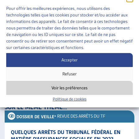
but de prévoyance.
Pour offrir les meilleures expériences, nous utilisons des
technologies telles que les cookies pour stocker et/ou accéder aux
La Haute cour estime par ailleurs que le budget de référence
informations des appareils. Le fait de consentir à ces technologies
nous permettra de traiter des données telles que le comportement
pour juger de la consommation du capital de prévoyance est
de navigation ou les ID uniques sur ce site. Le fait de ne pas
celui des prestations complémentaires et non celui de l’aide
consentir ou de retirer son consentement peut avoir un effet négatif
sociale.
sur certaines caractéristiques et fonctions.
Le présent arrêt limite les prétentions de l’aide sociale en
Accepter
présence d’un capital de prévoyance; il fait suite à l’arrêt
Refuser
148 V 114, qui traitait du remboursement de l’aide sociale
avec le capital de prévoyance et de sa saisissabilité en cas
Voir les préférences
de poursuites.
Politique de cookies
SUR LE MÊME THÈME…
•
REVUE DES ARRÊTS DU TF
DOSSIER DE VEILLE
QUELQUES ARRÊTS DU TRIBUNAL FÉDÉRAL EN
MATIÈRE D’ASSURANCES SOCIALES EN 2023