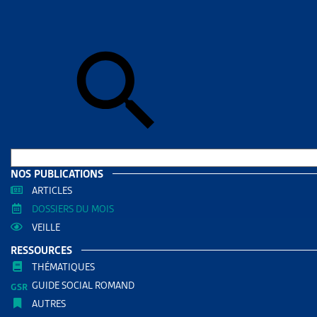
Accueil
>
Dos
DOSS
Filtrer
RECHERC
NOS PUBLICATIONS
ARTICLES
DOSSIERS DU MOIS
VEILLE
RESSOURCES
RÉDIGÉ P
THÉMATIQUES
GUIDE SOCIAL ROMAND
AUTRES