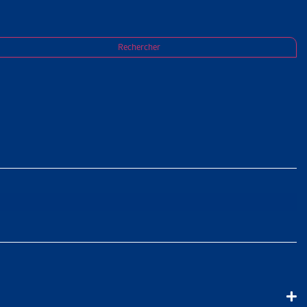
Rechercher