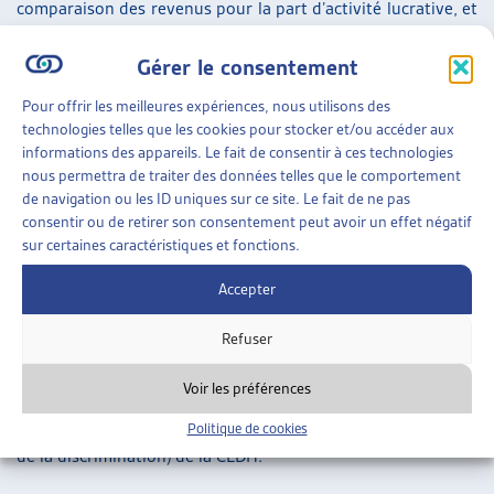
comparaison des revenus pour la part d’activité lucrative, et
par comparaison des champs d’activité pour les activités
Gérer le consentement
d’ordre ménager. Cette méthode s’applique ainsi en pratique
majoritairement aux femmes (en 2013, les rentes calculées
Pour offrir les meilleures expériences, nous utilisons des
technologies telles que les cookies pour stocker et/ou accéder aux
selon cette méthode concernaient 98% de femmes et 2%
informations des appareils. Le fait de consentir à ces technologies
d’hommes).
nous permettra de traiter des données telles que le comportement
de navigation ou les ID uniques sur ce site. Le fait de ne pas
Mme di Trizio s’est plaint d’une discrimination fondée sur le
consentir ou de retirer son consentement peut avoir un effet négatif
sexe. La Cour a relevé qu’il est vraisemblable que si Mme di
sur certaines caractéristiques et fonctions.
Trizio avait travaillé à 100 % ou si elle s’était entièrement
Accepter
consacrée aux tâches ménagères, elle aurait obtenu une
rente d’invalidité partielle. La Cour a ainsi jugé que pour la
Refuser
grande majorité des femmes souhaitant travailler à temps
Voir les préférences
partiel à la suite de la naissance de ses enfants, la méthode
mixte s’avère discriminatoire et viole l’article 8 (interdiction
Politique de cookies
de la discrimination) de la CEDH.