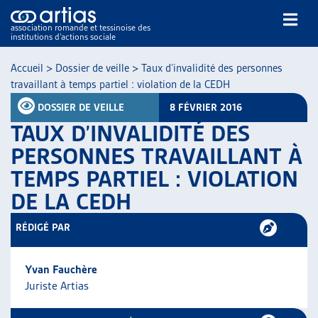
association romande et tessinoise des
institutions d’actions sociale
Rechercher
Accueil
>
Dossier de veille
>
Taux d’invalidité des personnes
travaillant à temps partiel : violation de la CEDH
DOSSIER DE VEILLE
8 FÉVRIER 2016
TAUX D’INVALIDITÉ DES
PERSONNES TRAVAILLANT À
TEMPS PARTIEL : VIOLATION
NOS PUBLICATIONS
DE LA CEDH
ARTICLES
DOSSIERS DU MOIS
RÉDIGÉ PAR
VEILLE
RESSOURCES
Yvan Fauchère
THÉMATIQUES
Juriste Artias
GUIDE SOCIAL ROMAND
AUTRES