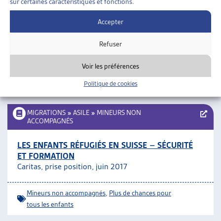
FAMILLES
»
ENFANCE
»
DROITS DE L’ENFANT
sur certaines caractéristiques et fonctions.
Accepter
DÉTECTION PRÉCOCE DES VIOLENCES
INTRAFAMILIALES ENVERS LES ENFANTS PAR LES
Refuser
PROFESSIONNELS DE LA SANTÉ
OFAS, rapport CF, janv. 2018
Voir les préférences
Politique de cookies
Droits de l'enfant
MIGRATIONS
»
ASILE
»
MINEURS NON
ACCOMPAGNÉS
LES ENFANTS RÉFUGIÉS EN SUISSE – SÉCURITÉ
ET FORMATION
Caritas, prise position, juin 2017
Mineurs non accompagnés
,
Plus de chances pour
tous les enfants