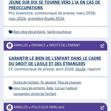
JEUNE SUR DIX SE TOURNE VERS L’IA EN CAS DE
PRÉOCCUPATIONS
Pro Juventute, communiqué de presse, mars 2026;
nov. 2024
;
première étude 2024
Bien-être des enfants
,
Santé psychique
FAMILLES
»
ENFANCE
»
DROITS DE L’ENFANT
GARANTIR LE BIEN DE L’ENFANT DANS LE CADRE
DU DROIT DE L’ASILE ET DES ÉTRANGERS
CF, communiqué de presse, avril 2026;
étude
; rapport.
Droits de l'enfant
,
En général
,
Plus de chances
pour tous les enfants
,
Asile
,
Loi sur l'asile et
convention droits de l'enfant
FAMILLES
»
POLITIQUE FAMILIALE