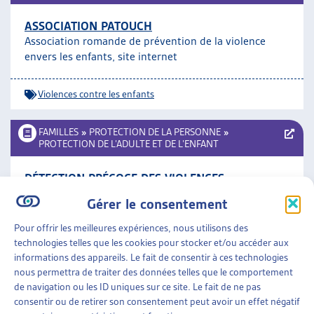
ASSOCIATION PATOUCH
Association romande de prévention de la violence
envers les enfants, site internet
Violences contre les enfants
FAMILLES
»
PROTECTION DE LA PERSONNE
»
PROTECTION DE L’ADULTE ET DE L’ENFANT
DÉTECTION PRÉCOCE DES VIOLENCES
INTRAFAMILIALES ET DES CAS DE MISE EN
Gérer le consentement
DANGER DU BIEN DE L’ENFANT
Sécurité sociale CHSS 1/2018, dossier, mars 2018
Pour offrir les meilleures expériences, nous utilisons des
technologies telles que les cookies pour stocker et/ou accéder aux
informations des appareils. Le fait de consentir à ces technologies
Protection de l'adulte et de l'enfant
,
Violences
nous permettra de traiter des données telles que le comportement
contre les enfants
de navigation ou les ID uniques sur ce site. Le fait de ne pas
consentir ou de retirer son consentement peut avoir un effet négatif