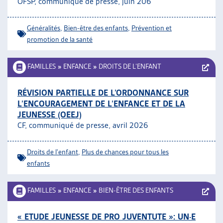
OFSP, communiqué de presse, juin 206
ARTIAS
L’ASSOCIATION
Généralités
,
Bien-être des enfants
,
Prévention et
PROJETS ET ACTIVITÉS
promotion de la santé
JOURNÉES D’AUTOMNE
FAMILLES
»
ENFANCE
»
DROITS DE L’ENFANT
RÉVISION PARTIELLE DE L’ORDONNANCE SUR
L’ENCOURAGEMENT DE L’ENFANCE ET DE LA
JEUNESSE (OEEJ)
CF, communiqué de presse, avril 2026
Droits de l'enfant
,
Plus de chances pour tous les
enfants
FAMILLES
»
ENFANCE
»
BIEN-ÊTRE DES ENFANTS
« ETUDE JEUNESSE DE PRO JUVENTUTE »: UN·E