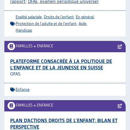
rapport
;
DFAE, examen périodique universel
;
Egalité salariale
,
Droits de l'enfant
,
En général
,
Protection de l'adulte et de l'enfant
,
Asile
,
Handicap
FAMILLES
»
ENFANCE
PLATEFORME CONSACRÉE À LA POLITIQUE DE
L’ENFANCE ET DE LA JEUNESSE EN SUISSE
OFAS
Enfance
FAMILLES
»
ENFANCE
PLAN D’ACTIONS DROITS DE L’ENFANT: BILAN ET
PERSPECTIVE