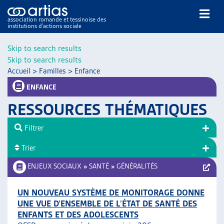
association romande et tessinoise des
institutions d’actions sociale
Rechercher
Skip to search results
Skip to search results
Accueil
>
Familles
>
Enfance
ENFANCE
RESSOURCES THÉMATIQUES
NOS PUBLICATIONS
Filtrer
ARTICLES
Trier
DOSSIERS DU MOIS
VEILLE
ENJEUX SOCIAUX
»
SANTÉ
»
GÉNÉRALITÉS
RESSOURCES
THÉMATIQUES
UN NOUVEAU SYSTÈME DE MONITORAGE DONNE
UNE VUE D’ENSEMBLE DE L’ÉTAT DE SANTÉ DES
GUIDE SOCIAL ROMAND
ENFANTS ET DES ADOLESCENTS
AUTRES