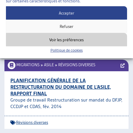
sur certaines caractéristiques et fonctions.
MIGRATIONS
»
ASILE
Accepter
DÉCLARATION COMMUNE DE LA CONFÉRENCE
SUR L’ASILE DU 28 MARS 2014
Refuser
DFJP, CCDJP, CDAS
Voir les préférences
Asile
Politique de cookies
MIGRATIONS
»
ASILE
»
RÉVISIONS DIVERSES
PLANIFICATION GÉNÉRALE DE LA
RESTRUCTURATION DU DOMAINE DE L’ASILE,
RAPPORT FINAL
Groupe de travail Restructuration sur mandat du DFJP,
CCDJP et CDAS, fév. 2014
Révisions diverses