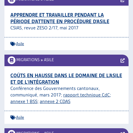
APPRENDRE ET TRAVAILLER PENDANT LA
PÉRIODE D’ATTENTE EN PROCÉDURE D’ASILE
CSIAS, revue ZESO 2/17, mai 2017
Asile
MIGRATIONS
»
ASILE
COÛTS EN HAUSSE DANS LE DOMAINE DE L’ASILE
ET DE L’INTÉGRATION
Conférence des Gouvernements cantonaux,
communiqué, mars 2017;
rapport technique CdC
;
annexe 1 BSS
;
annexe 2 CDAS
Asile