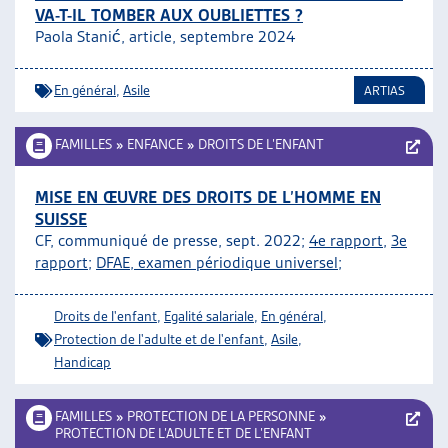
VA-T-IL TOMBER AUX OUBLIETTES ?
Paola Stanić, article, septembre 2024
En général
,
Asile
ARTIAS
FAMILLES
»
ENFANCE
»
DROITS DE L’ENFANT
MISE EN ŒUVRE DES DROITS DE L’HOMME EN
SUISSE
CF, communiqué de presse, sept. 2022;
4e rapport
,
3e
rapport
;
DFAE, examen périodique universel
;
Droits de l'enfant
,
Egalité salariale
,
En général
,
Protection de l'adulte et de l'enfant
,
Asile
,
Handicap
FAMILLES
»
PROTECTION DE LA PERSONNE
»
PROTECTION DE L’ADULTE ET DE L’ENFANT