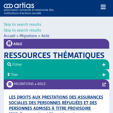
association romande et tessinoise des
institutions d’actions sociale
Rechercher
Skip to search results
Skip to search results
Accueil
>
Migrations
>
Asile
ASILE
RESSOURCES THÉMATIQUES
NOS PUBLICATIONS
Filtrer
ARTICLES
Trier
DOSSIERS DU MOIS
VEILLE
MIGRATIONS
»
ASILE
RESSOURCES
THÉMATIQUES
LES DROITS AUX PRESTATIONS DES ASSURANCES
SOCIALES DES PERSONNES RÉFUGIÉES ET DES
GUIDE SOCIAL ROMAND
PERSONNES ADMISES À TITRE PROVISOIRE
AUTRES