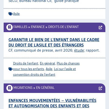
SECO, Bureau national CII, guide pratique
ARTIAS
L’ASSOCIATION
Asile
PROJETS ET ACTIVITÉS
JOURNÉES D’AUTOMNE
FAMILLES
»
ENFANCE
»
DROITS DE L’ENFANT
GARANTIR LE BIEN DE L’ENFANT DANS LE CADRE
DU DROIT DE L’ASILE ET DES ÉTRANGERS
CF, communiqué de presse, avril 2026;
étude
; rapport.
Droits de l'enfant
,
En général
,
Plus de chances
pour tous les enfants
,
Asile
,
Loi sur l'asile et
convention droits de l'enfant
MIGRATIONS
»
EN GÉNÉRAL
ENFANCES MOUVEMENTÉES – VULNÉRABILITÉS
ET AUTONOMISATION DES ENFANTS ET DES