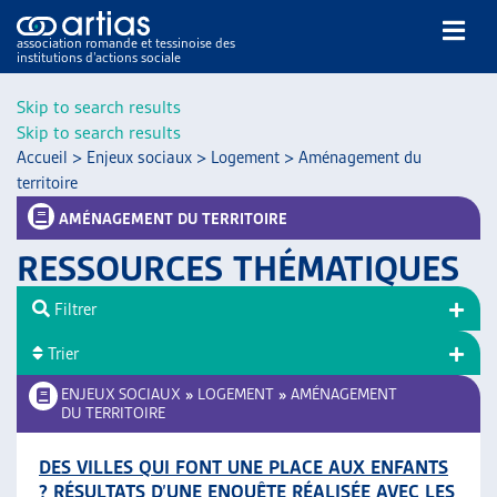
association romande et tessinoise des
institutions d’actions sociale
Rechercher
Skip to search results
Skip to search results
Accueil
>
Enjeux sociaux
>
Logement
>
Aménagement du
territoire
AMÉNAGEMENT DU TERRITOIRE
RESSOURCES THÉMATIQUES
NOS PUBLICATIONS
ARTICLES
Filtrer
DOSSIERS DU MOIS
Trier
VEILLE
ENJEUX SOCIAUX
»
LOGEMENT
»
AMÉNAGEMENT
RESSOURCES
DU TERRITOIRE
THÉMATIQUES
GUIDE SOCIAL ROMAND
DES VILLES QUI FONT UNE PLACE AUX ENFANTS
AUTRES
? RÉSULTATS D’UNE ENQUÊTE RÉALISÉE AVEC LES