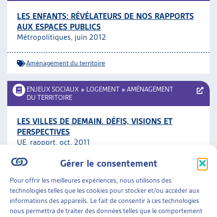
LES ENFANTS: RÉVÉLATEURS DE NOS RAPPORTS
AUX ESPACES PUBLICS
Métropolitiques, juin 2012
Aménagement du territoire
ENJEUX SOCIAUX
»
LOGEMENT
»
AMÉNAGEMENT
DU TERRITOIRE
LES VILLES DE DEMAIN. DÉFIS, VISIONS ET
PERSPECTIVES
UE, rapport, oct. 2011
Gérer le consentement
Aménagement du territoire
Pour offrir les meilleures expériences, nous utilisons des
technologies telles que les cookies pour stocker et/ou accéder aux
ENJEUX SOCIAUX
»
LOGEMENT
»
AMÉNAGEMENT
informations des appareils. Le fait de consentir à ces technologies
DU TERRITOIRE
nous permettra de traiter des données telles que le comportement