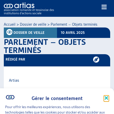
association romande et tessinoise des
institutions d’actions sociale
Rechercher
Accueil
>
Dossier de veille
>
Parlement – Objets terminés
DOSSIER DE VEILLE
10 AVRIL 2025
PARLEMENT – OBJETS
TERMINÉS
RÉDIGÉ PAR
NOS PUBLICATIONS
ARTICLES
DOSSIERS DU MOIS
Artias
VEILLE
RESSOURCES
PARTAGER
Gérer le consentement
THÉMATIQUES
GUIDE SOCIAL ROMAND
Pour offrir les meilleures expériences, nous utilisons des
AUTRES
technologies telles que les cookies pour stocker et/ou accéder aux