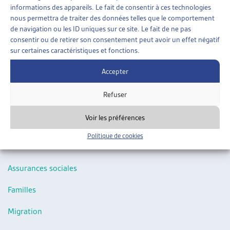
informations des appareils. Le fait de consentir à ces technologies
ARTIAS
nous permettra de traiter des données telles que le comportement
L’ASSOCIATION
Synthèse des travaux législatifs fédéraux
de navigation ou les ID uniques sur ce site. Le fait de ne pas
PROJETS ET ACTIVITÉS
consentir ou de retirer son consentement peut avoir un effet négatif
La veille législative de l’Artias en un
condensé des objets en
JOURNÉES D’AUTOMNE
sur certaines caractéristiques et fonctions.
cours
qui comporte le résumé des objets traités durant la
Accepter
session parlementaire.
Refuser
Les objets adoptés et terminés/liquidés (archives) sont
quant à eux accessibles dans les documents thématiques ci-
Voir les préférences
dessous :
Politique de cookies
Aide sociale
Assurances sociales
Familles
Migration