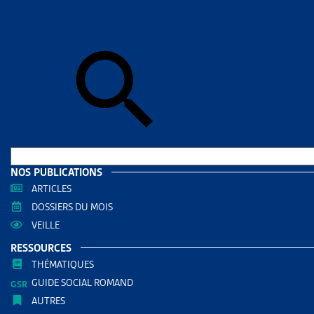
Skip to sear
Skip to sear
Accueil
>
Ass
INVALI
RESS
Filtrer
RECHERC
NOS PUBLICATIONS
ARTICLES
DOSSIERS DU MOIS
VEILLE
RESSOURCES
THÉMATIQUES
GUIDE SOCIAL ROMAND
AUTRES
THÈMES