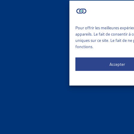
Le 
ORDRE DE
Pour offrir les meilleures expéri
appareils. Le fait de consentir à
uniques sur ce site. Le fait de n
fonctions.
Accepter
3 results