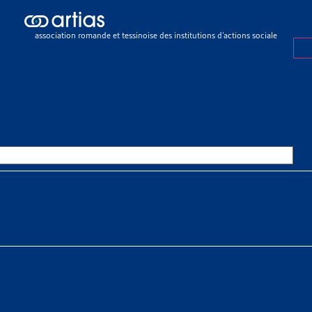
ch results
ch results
association romande et tessinoise des institutions d’actions sociale
urances sociales
>
Assurance-invalidité (LAI)
>
Invalidité et Migration
DITÉ ET MIGRATION
OURCES THÉMATIQUES
HE