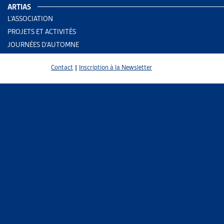
ARTIAS
L’ASSOCIATION
PROJETS ET ACTIVITÉS
JOURNÉES D’AUTOMNE
Contact
|
Inscription à la Newsletter
2 results
Ass
Ass
Trier
Per
Le 