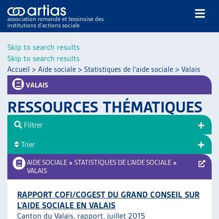
association romande et tessinoise des
institutions d’actions sociale
Rechercher
Skip to search results
Skip to search results
Accueil
>
Aide sociale
>
Statistiques de l'aide sociale
>
Valais
VALAIS
RESSOURCES THÉMATIQUES
NOS PUBLICATIONS
Filtrer
ARTICLES
Trier
DOSSIERS DU MOIS
VEILLE
AIDE SOCIALE
»
STATISTIQUES DE L’AIDE SOCIALE
»
VALAIS
RESSOURCES
THÉMATIQUES
RAPPORT COFI/COGEST DU GRAND CONSEIL SUR
GUIDE SOCIAL ROMAND
L’AIDE SOCIALE EN VALAIS
AUTRES
Canton du Valais, rapport, juillet 2015