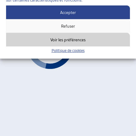
sur certaines caractéristiques et fonctions.
Valais, OFS, juin 2009
Accepter
Valais
Refuser
Voir les préférences
Politique de cookies