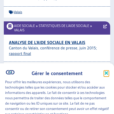
ARTIAS
L’ASSOCIATION
Valais
PROJETS ET ACTIVITÉS
JOURNÉES D’AUTOMNE
AIDE SOCIALE
»
STATISTIQUES DE L’AIDE SOCIALE
»
VALAIS
ANALYSE DE L’AIDE SOCIALE EN VALAIS
Canton du Valais, conférence de presse, juin 2015;
rapport final
Valais
Gérer le consentement
AIDE SOCIALE
»
STATISTIQUES DE L’AIDE SOCIALE
»
Pour offrir les meilleures expériences, nous utilisons des
VALAIS
technologies telles que les cookies pour stocker et/ou accéder aux
informations des appareils. Le fait de consentir à ces technologies
LE VALAIS EST LE CANTON ROMAND DONT LE
nous permettra de traiter des données telles que le comportement
TAUX D’AIDE SOCIALE EST LE PLUS BAS
de navigation ou les ID uniques sur ce site. Le fait de ne pas
Statistique de l’aide sociale 2007 dans le canton du
consentir ou de retirer son consentement peut avoir un effet négatif