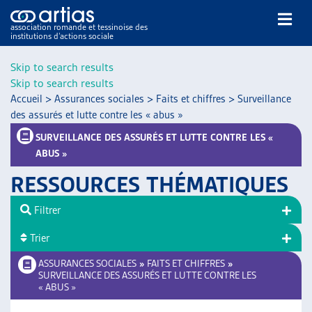
association romande et tessinoise des
institutions d’actions sociale
Rechercher
Skip to search results
Skip to search results
Accueil
>
Assurances sociales
>
Faits et chiffres
>
Surveillance
des assurés et lutte contre les « abus »
SURVEILLANCE DES ASSURÉS ET LUTTE CONTRE LES «
ABUS »
NOS PUBLICATIONS
RESSOURCES THÉMATIQUES
ARTICLES
DOSSIERS DU MOIS
Filtrer
VEILLE
Trier
RESSOURCES
ASSURANCES SOCIALES
»
FAITS ET CHIFFRES
»
THÉMATIQUES
SURVEILLANCE DES ASSURÉS ET LUTTE CONTRE LES
GUIDE SOCIAL ROMAND
« ABUS »
AUTRES