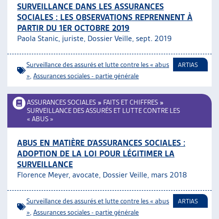
SURVEILLANCE DANS LES ASSURANCES
ARTIAS
SOCIALES : LES OBSERVATIONS REPRENNENT À
L’ASSOCIATION
PARTIR DU 1ER OCTOBRE 2019
PROJETS ET ACTIVITÉS
Paola Stanic, juriste, Dossier Veille, sept. 2019
JOURNÉES D’AUTOMNE
Surveillance des assurés et lutte contre les « abus
ARTIAS
»
,
Assurances sociales - partie générale
ASSURANCES SOCIALES
»
FAITS ET CHIFFRES
»
SURVEILLANCE DES ASSURÉS ET LUTTE CONTRE LES
« ABUS »
ABUS EN MATIÈRE D’ASSURANCES SOCIALES :
ADOPTION DE LA LOI POUR LÉGITIMER LA
SURVEILLANCE
Florence Meyer, avocate, Dossier Veille, mars 2018
Surveillance des assurés et lutte contre les « abus
ARTIAS
»
,
Assurances sociales - partie générale