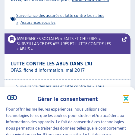
Surveillance des assurés et lutte contre les « abus
»
,
Assurances sociales
ASSURANCES SOCIALES
»
FAITS ET CHIFFRES
»
SURVEILLANCE DES ASSURÉS ET LUTTE CONTRE LES
« ABUS »
LUTTE CONTRE LES ABUS DANS L’AI
OFAS,
fiche d’information
, mai 2017
Surveillance des assurés et lutte contre les « abus
»
Gérer le consentement
Pour offrir les meilleures expériences, nous utilisons des
ASSURANCES SOCIALES
»
FAITS ET CHIFFRES
»
SURVEILLANCE DES ASSURÉS ET LUTTE CONTRE LES
technologies telles que les cookies pour stocker et/ou accéder aux
« ABUS »
informations des appareils. Le fait de consentir à ces technologies
nous permettra de traiter des données telles que le comportement
LUTTE CONTRE LES ABUS DANS LES ASSURANCES
de navigation ou les ID uniques sur ce site. Le fait de ne pas