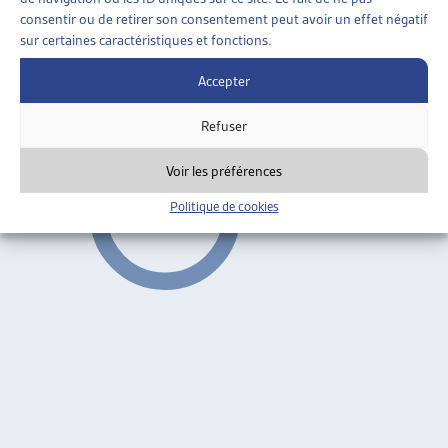
Sécurité sociale CHSS 2/2013, Dossier pp. 65-85, avril
consentir ou de retirer son consentement peut avoir un effet négatif
sur certaines caractéristiques et fonctions.
2013
Accepter
Surveillance des assurés et lutte contre les « abus
»
Refuser
Voir les préférences
Politique de cookies