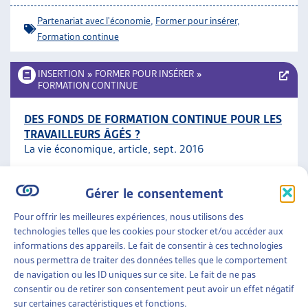
Partenariat avec l'économie
,
Former pour insérer
,
Formation continue
INSERTION
»
FORMER POUR INSÉRER
»
FORMATION CONTINUE
DES FONDS DE FORMATION CONTINUE POUR LES
TRAVAILLEURS ÂGÉS ?
La vie économique, article, sept. 2016
Formation continue
,
50 ans et plus
Gérer le consentement
Pour offrir les meilleures expériences, nous utilisons des
INSERTION
»
FORMER POUR INSÉRER
technologies telles que les cookies pour stocker et/ou accéder aux
informations des appareils. Le fait de consentir à ces technologies
LA LOI SUR LA FORMATION CONTINUE: UNE
nous permettra de traiter des données telles que le comportement
CHANCE ET UN ENJEU MAJEUR POUR ATTEINDRE
de navigation ou les ID uniques sur ce site. Le fait de ne pas
UNE MEILLEURE ÉGALITÉ DES CHANCES
consentir ou de retirer son consentement peut avoir un effet négatif
sur certaines caractéristiques et fonctions.
Josiane Aubert, dossier du mois, janv. 2012