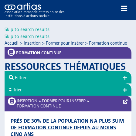
association romande et tessinoise des
institutions d’actions sociale
Rechercher
Skip to search results
Skip to search results
Accueil
>
Insertion
>
Former pour insérer
>
Formation continue
FORMATION CONTINUE
RESSOURCES THÉMATIQUES
NOS PUBLICATIONS
Filtrer
ARTICLES
Trier
DOSSIERS DU MOIS
VEILLE
INSERTION
»
FORMER POUR INSÉRER
»
FORMATION CONTINUE
RESSOURCES
THÉMATIQUES
PRÈS DE 30% DE LA POPULATION N’A PLUS SUIVI
GUIDE SOCIAL ROMAND
DE FORMATION CONTINUE DEPUIS AU MOINS
AUTRES
CINQ ANS