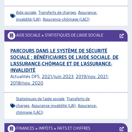
Aide sociale
,
Transferts de charges
,
Assurance-
invalidité (LAI)
,
Assurance-chômage (LACI)
AIDE SOCIALE
»
STATISTIQUES DE L’AIDE SOCIALE
PARCOURS DANS LE SYSTÈME DE SÉCURITÉ
SOCIALE : BÉNÉFICIAIRES DE L’AIDE SOCIALE, DE
L’ASSURANCE-CHÔMAGE ET DE L’ASSURANCE-
INVALIDITÉ
Actualités OFS,
2021/juin 2023
;
2019/nov. 2021
;
2018/nov. 2020
Statistiques de l'aide sociale
,
Transferts de
charges
,
Assurance-invalidité (LAI)
,
Assurance-
chômage (LACI)
FINANCES
»
IMPÔTS
»
FAITS ET CHIFFRES