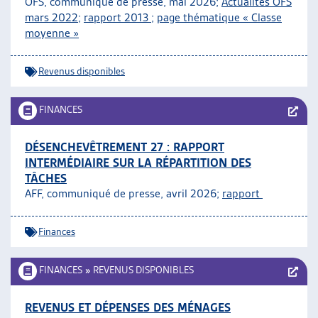
OFS, communiqué de presse, mai 2026;
Actualités OFS
ARTIAS
mars 2022
;
rapport 2013
;
page thématique « Classe
L’ASSOCIATION
moyenne »
PROJETS ET ACTIVITÉS
JOURNÉES D’AUTOMNE
Revenus disponibles
FINANCES
DÉSENCHEVÊTREMENT 27 : RAPPORT
INTERMÉDIAIRE SUR LA RÉPARTITION DES
TÂCHES
AFF, communiqué de presse, avril 2026;
rapport
Finances
FINANCES
»
REVENUS DISPONIBLES
REVENUS ET DÉPENSES DES MÉNAGES