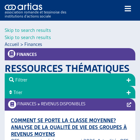
association romande et tessinoise des
institutions d’actions sociale
Rechercher
Skip to search results
Skip to search results
Accueil
>
Finances
FINANCES
RESSOURCES THÉMATIQUES
NOS PUBLICATIONS
Filtrer
ARTICLES
Trier
DOSSIERS DU MOIS
VEILLE
FINANCES
»
REVENUS DISPONIBLES
RESSOURCES
THÉMATIQUES
COMMENT SE PORTE LA CLASSE MOYENNE?
ANALYSE DE LA QUALITÉ DE VIE DES GROUPES À
GUIDE SOCIAL ROMAND
REVENUS MOYENS
AUTRES