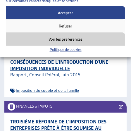
sur certaines caractéristiques et fonctions.
RÉGULARISATION
Canton de Neuchâtel, communiqué, janv. 2016
Accepter
Refuser
Impôts
Voir les préférences
FINANCES
»
IMPÔTS
»
IMPOSITION DU COUPLE ET
DE LA FAMILLE
Politique de cookies
CONSÉQUENCES DE L’INTRODUCTION D’UNE
IMPOSITION INDIVIDUELLE
Rapport, Conseil fédéral, juin 2015
Imposition du couple et de la famille
FINANCES
»
IMPÔTS
TROISIÈME RÉFORME DE L’IMPOSITION DES
ENTREPRISES PRÊTE À ÊTRE SOUMISE AU