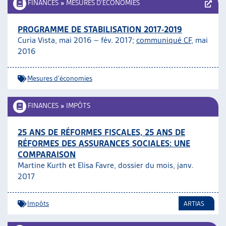
FINANCES
»
MESURES D’ÉCONOMIES
PROGRAMME DE STABILISATION 2017-2019
Curia Vista, mai 2016 – fév. 2017;
communiqué CF,
mai
2016
Mesures d'économies
FINANCES
»
IMPÔTS
25 ANS DE RÉFORMES FISCALES, 25 ANS DE
RÉFORMES DES ASSURANCES SOCIALES: UNE
COMPARAISON
Martine Kurth et Elisa Favre, dossier du mois, janv.
2017
Impôts
ARTIAS