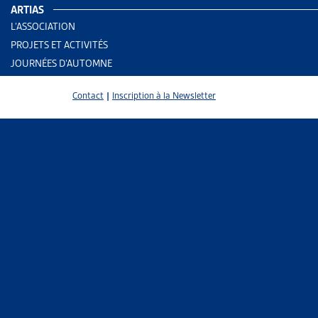
ARTIAS
L’ASSOCIATION
PROJETS ET ACTIVITÉS
JOURNÉES D’AUTOMNE
Contact
|
Inscription à la Newsletter
2 results
Ass
Ass
Trier
Per
Le 