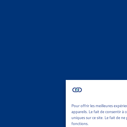
ASSURA
ARTICLE
Curia Vi
Suspens
ASSURA
SUSPENS
DFI, com
Suspens
ASSURA
Pour offrir les meilleures expéri
appareils. Le fait de consentir à
uniques sur ce site. Le fait de n
ORDON
fonctions.
juil. 200