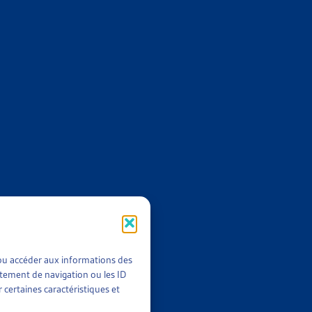
TATIONS PAR LES CAISSES
MENTAIRE
TATIONS PAR LES CAISSES
OLUTION SE DESSINE
TATIONS PAR LES CAISSES
t/ou accéder aux informations des
rtement de navigation ou les ID
 certaines caractéristiques et