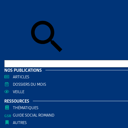
Skip to sear
Skip to sear
Accueil
>
Ass
SUSPEN
RESS
Filtrer
RECHERC
NOS PUBLICATIONS
ARTICLES
DOSSIERS DU MOIS
VEILLE
RESSOURCES
THÉMATIQUES
GUIDE SOCIAL ROMAND
AUTRES
THÈMES