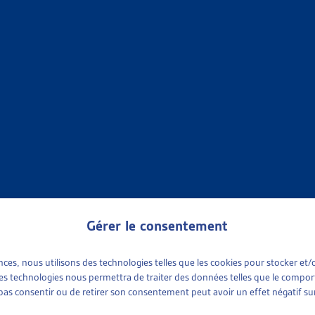
NCES SOCIALES
»
ASSURANCE-MALADIE (LAMAL)
»
SUSPENSION DES PRES
 64A LAMAL ET PRIMES NON PAYÉES – INITIATIVE PARLE
sta, 2009-2010
ion des prestations par les caisses
NCES SOCIALES
»
ASSURANCE-MALADIE (LAMAL)
»
SUSPENSION DES PRES
ION DES PRESTATIONS DE L’ASSURANCE-MALADIE : UNE S
muniqué, fév. 2009
ion des prestations par les caisses
Gérer le consentement
NCES SOCIALES
»
ASSURANCE-MALADIE (LAMAL)
»
SUSPENSION DES PRES
ences, nous utilisons des technologies telles que les cookies pour stocker e
 ces technologies nous permettra de traiter des données telles que le compo
e pas consentir ou de retirer son consentement peut avoir un effet négatif sur
NANCE
7