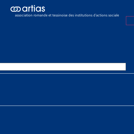
ch results
ch results
association romande et tessinoise des institutions d’actions sociale
urances sociales
>
Assurance-maladie (LAMal)
>
Suspension des prest
SION DES PRESTATIONS PAR LES CAISSES
OURCES THÉMATIQUES
HE