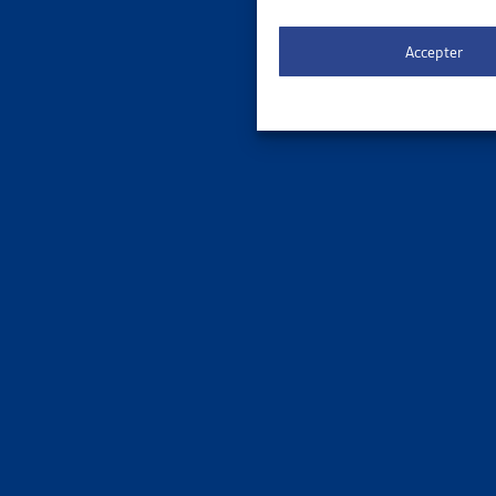
Suspens
Accepter
ASSURA
ADAPTAT
DFI, com
Suspens
ASSURA
EFFETS 
Gisèle Or
Suspens