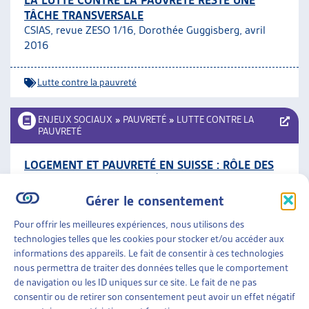
LA LUTTE CONTRE LA PAUVRETÉ RESTE UNE
TÂCHE TRANSVERSALE
CSIAS, revue ZESO 1/16, Dorothée Guggisberg, avril
2016
Lutte contre la pauvreté
ENJEUX SOCIAUX
»
PAUVRETÉ
»
LUTTE CONTRE LA
PAUVRETÉ
LOGEMENT ET PAUVRETÉ EN SUISSE : RÔLE DES
PRESTATIONS NON MONÉTAIRES
OFAS, étude en allemand (résumé en français), mars
Gérer le consentement
2016
Pour offrir les meilleures expériences, nous utilisons des
technologies telles que les cookies pour stocker et/ou accéder aux
Lutte contre la pauvreté
informations des appareils. Le fait de consentir à ces technologies
nous permettra de traiter des données telles que le comportement
de navigation ou les ID uniques sur ce site. Le fait de ne pas
ENJEUX SOCIAUX
»
PAUVRETÉ
»
LUTTE CONTRE LA
PAUVRETÉ
consentir ou de retirer son consentement peut avoir un effet négatif