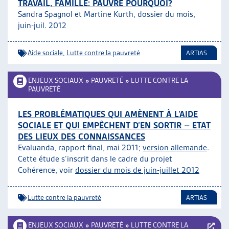
TRAVAIL, FAMILLE: PAUVRE POURQUOI?
Sandra Spagnol et Martine Kurth, dossier du mois,
juin-juil. 2012
Aide sociale
,
Lutte contre la pauvreté
ARTIAS
ENJEUX SOCIAUX
»
PAUVRETÉ
»
LUTTE CONTRE LA
PAUVRETÉ
LES PROBLÉMATIQUES QUI AMÈNENT À L’AIDE
SOCIALE ET QUI EMPÊCHENT D’EN SORTIR – ETAT
DES LIEUX DES CONNAISSANCES
Evaluanda, rapport final, mai 2011;
version allemande
.
Cette étude s’inscrit dans le cadre du projet
Cohérence, voir
dossier du mois de juin-juillet 2012
Lutte contre la pauvreté
ARTIAS
ENJEUX SOCIAUX
»
PAUVRETÉ
»
LUTTE CONTRE LA