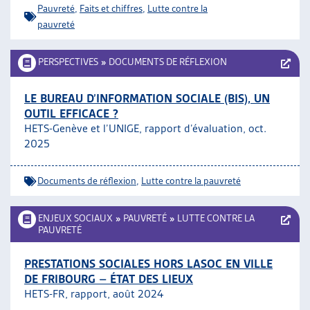
Pauvreté
,
Faits et chiffres
,
Lutte contre la
ARTIAS
pauvreté
L’ASSOCIATION
PROJETS ET ACTIVITÉS
PERSPECTIVES
»
DOCUMENTS DE RÉFLEXION
JOURNÉES D’AUTOMNE
LE BUREAU D’INFORMATION SOCIALE (BIS), UN
OUTIL EFFICACE ?
HETS-Genève et l’UNIGE, rapport d’évaluation, oct.
2025
Documents de réflexion
,
Lutte contre la pauvreté
ENJEUX SOCIAUX
»
PAUVRETÉ
»
LUTTE CONTRE LA
PAUVRETÉ
PRESTATIONS SOCIALES HORS LASOC EN VILLE
DE FRIBOURG – ÉTAT DES LIEUX
HETS-FR, rapport, août 2024