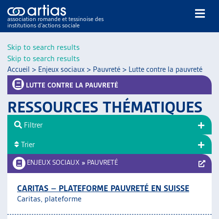
association romande et tessinoise des
institutions d’actions sociale
Rechercher
Skip to search results
Skip to search results
Accueil
>
Enjeux sociaux
>
Pauvreté
>
Lutte contre la pauvreté
LUTTE CONTRE LA PAUVRETÉ
RESSOURCES THÉMATIQUES
NOS PUBLICATIONS
Filtrer
ARTICLES
Trier
DOSSIERS DU MOIS
VEILLE
ENJEUX SOCIAUX
»
PAUVRETÉ
RESSOURCES
THÉMATIQUES
CARITAS – PLATEFORME PAUVRETÉ EN SUISSE
Caritas, plateforme
GUIDE SOCIAL ROMAND
AUTRES