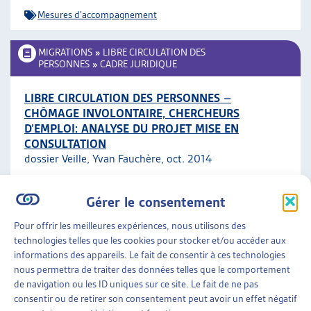
Mesures d'accompagnement
MIGRATIONS
»
LIBRE CIRCULATION DES
PERSONNES
»
CADRE JURIDIQUE
LIBRE CIRCULATION DES PERSONNES –
CHÔMAGE INVOLONTAIRE, CHERCHEURS
D’EMPLOI: ANALYSE DU PROJET MISE EN
CONSULTATION
dossier Veille, Yvan Fauchère, oct. 2014
Cadre juridique
ARTIAS
Gérer le consentement
Pour offrir les meilleures expériences, nous utilisons des
MIGRATIONS
»
LIBRE CIRCULATION DES
technologies telles que les cookies pour stocker et/ou accéder aux
PERSONNES
»
MESURES D’ACCOMPAGNEMENT
informations des appareils. Le fait de consentir à ces technologies
nous permettra de traiter des données telles que le comportement
OPTIMISATION DES MESURES
de navigation ou les ID uniques sur ce site. Le fait de ne pas
D’ACCOMPAGNEMENT À LA LIBRE CIRCULATION
consentir ou de retirer son consentement peut avoir un effet négatif
DES PERSONNES – PROCÉDURE DE