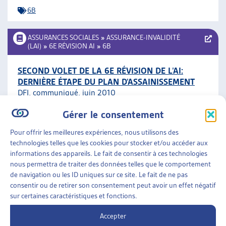
6B
ASSURANCES SOCIALES
»
ASSURANCE-INVALIDITÉ
(LAI)
»
6E RÉVISION AI
»
6B
SECOND VOLET DE LA 6E RÉVISION DE L’AI:
DERNIÈRE ÉTAPE DU PLAN D’ASSAINISSEMENT
DFI, communiqué, juin 2010
Gérer le consentement
6B
Pour offrir les meilleures expériences, nous utilisons des
technologies telles que les cookies pour stocker et/ou accéder aux
ASSURANCES SOCIALES
»
ASSURANCE-INVALIDITÉ
informations des appareils. Le fait de consentir à ces technologies
(LAI)
»
6E RÉVISION AI
»
6B
nous permettra de traiter des données telles que le comportement
de navigation ou les ID uniques sur ce site. Le fait de ne pas
ASSAINISSEMENT DE L’AI (RÉVISION 6B).
consentir ou de retirer son consentement peut avoir un effet négatif
MAINTENIR LA PRESSION – MOTION
sur certaines caractéristiques et fonctions.
Groupe libéral-radical, Curia Vista, sept. 2009
Accepter