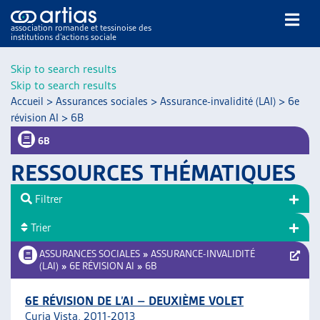
association romande et tessinoise des
institutions d’actions sociale
Rechercher
Skip to search results
Skip to search results
Accueil
>
Assurances sociales
>
Assurance-invalidité (LAI)
>
6e
révision AI
>
6B
6B
RESSOURCES THÉMATIQUES
NOS PUBLICATIONS
ARTICLES
Filtrer
DOSSIERS DU MOIS
Trier
VEILLE
ASSURANCES SOCIALES
»
ASSURANCE-INVALIDITÉ
RESSOURCES
(LAI)
»
6E RÉVISION AI
»
6B
THÉMATIQUES
GUIDE SOCIAL ROMAND
6E RÉVISION DE L’AI – DEUXIÈME VOLET
AUTRES
Curia Vista, 2011-2013