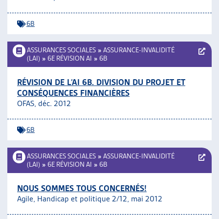
ARTIAS
L’ASSOCIATION
6B
PROJETS ET ACTIVITÉS
JOURNÉES D’AUTOMNE
ASSURANCES SOCIALES
»
ASSURANCE-INVALIDITÉ
(LAI)
»
6E RÉVISION AI
»
6B
RÉVISION DE L’AI 6B. DIVISION DU PROJET ET
CONSÉQUENCES FINANCIÈRES
OFAS, déc. 2012
6B
ASSURANCES SOCIALES
»
ASSURANCE-INVALIDITÉ
(LAI)
»
6E RÉVISION AI
»
6B
NOUS SOMMES TOUS CONCERNÉS!
Agile, Handicap et politique 2/12, mai 2012