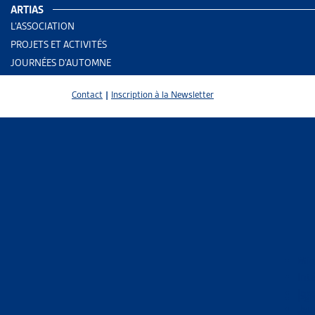
ARTIAS
L’ASSOCIATION
PROJETS ET ACTIVITÉS
JOURNÉES D’AUTOMNE
Contact
|
Inscription à la Newsletter
4 results
Mig
Int
Ins
Trier
Per
Jeu
Le 