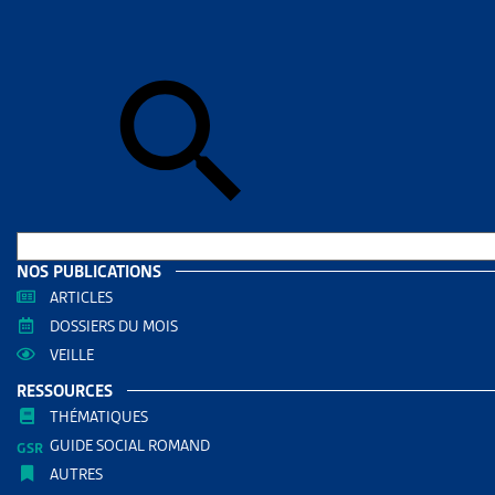
Skip to sear
Skip to sear
Accueil
>
Ins
JURA
RESS
Filtrer
RECHERC
NOS PUBLICATIONS
ARTICLES
DOSSIERS DU MOIS
VEILLE
RESSOURCES
THÉMATIQUES
GUIDE SOCIAL ROMAND
AUTRES
THÈMES