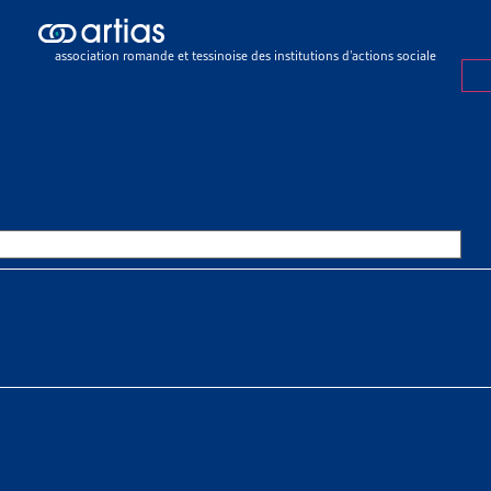
ch results
ch results
association romande et tessinoise des institutions d’actions sociale
ertion
>
Jeunes adultes
>
Jura
OURCES THÉMATIQUES
HE