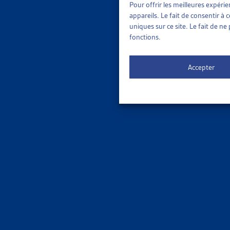
MIGRA
Pour offrir les meilleures expéri
appareils. Le fait de consentir à
uniques sur ce site. Le fait de n
JURA: P
fonctions.
AJAM, pa
Par la 
Accepter
INSER
LOI SUR
Canton du
Jura
INSER
CRÉATIO
Canton d