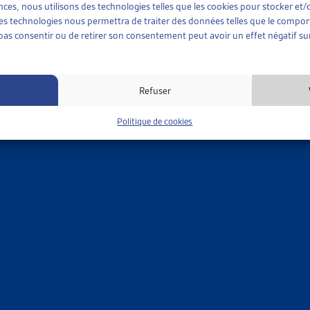
TIONS
»
INTÉGRATION
»
PAR LA CONFÉDÉRATION
ences, nous utilisons des technologies telles que les cookies pour stocker e
 ces technologies nous permettra de traiter des données telles que le compo
e pas consentir ou de retirer son consentement peut avoir un effet négatif sur
RÉPARATION AU PRÉAPPRENTISSAGE POUR LES JEUNES M
ge thématique
Confédération
,
Jura
Refuser
Politique de cookies
TION
»
JEUNES ADULTES
»
JURA
 LA POLITIQUE DE LA JEUNESSE
 Jura, déc. 2014
TION
»
JEUNES ADULTES
»
JURA
N D’UNE STRUCTURE D’ENCADREMENT INDIVIDUEL POUR A
u Jura, communiqué de presse, nov. 2006