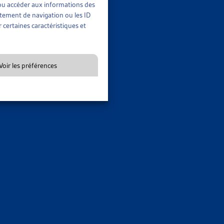
t/ou accéder aux informations des
rtement de navigation ou les ID
 certaines caractéristiques et
IGRANTS
Voir les préférences
PPRENANT-E-S