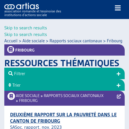
association romande et tessinoise des
institutions d’actions sociale
Rechercher
Skip to search results
Skip to search results
Accueil
>
Aide sociale
>
Rapports sociaux cantonaux
>
Fribourg
FRIBOURG
RESSOURCES THÉMATIQUES
NOS PUBLICATIONS
Filtrer
ARTICLES
Trier
DOSSIERS DU MOIS
VEILLE
AIDE SOCIALE
»
RAPPORTS SOCIAUX CANTONAUX
»
FRIBOURG
RESSOURCES
THÉMATIQUES
DEUXIÈME RAPPORT SUR LA PAUVRETÉ DANS LE
GUIDE SOCIAL ROMAND
CANTON DE FRIBOURG
AUTRES
SASoc, rapport, nov. 2023