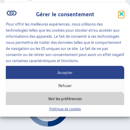
ARTIAS
L’ASSOCIATION
Gérer le consentement
Fribourg
PROJETS ET ACTIVITÉS
Pour offrir les meilleures expériences, nous utilisons des
JOURNÉES D’AUTOMNE
AIDE SOCIALE
»
RAPPORTS SOCIAUX CANTONAUX
technologies telles que les cookies pour stocker et/ou accéder aux
»
FRIBOURG
informations des appareils. Le fait de consentir à ces technologies
nous permettra de traiter des données telles que le comportement
PREMIER RAPPORT SUR LA PAUVRETÉ DANS LE
de navigation ou les ID uniques sur ce site. Le fait de ne pas
CANTON DE FRIBOURG
consentir ou de retirer son consentement peut avoir un effet négatif
sur certaines caractéristiques et fonctions.
SASoc, rapport, sept. 2016
Accepter
Fribourg
Refuser
Voir les préférences
Politique de cookies