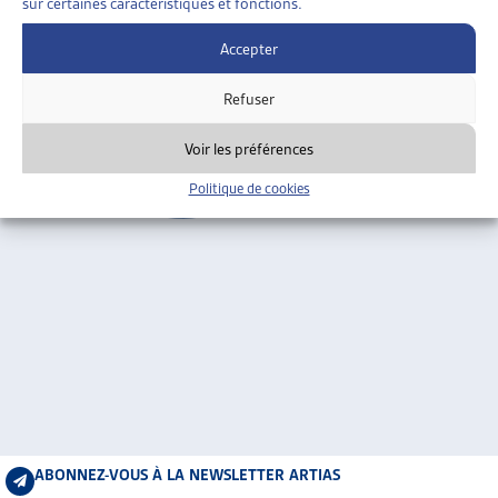
sur certaines caractéristiques et fonctions.
ARTIAS
Tessin
L’ASSOCIATION
Accepter
PROJETS ET ACTIVITÉS
Refuser
JOURNÉES D’AUTOMNE
Voir les préférences
Politique de cookies
ABONNEZ-VOUS À LA NEWSLETTER ARTIAS