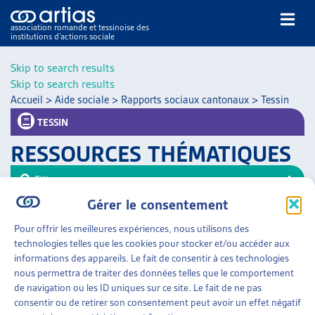
association romande et tessinoise des
institutions d’actions sociale
Rechercher
Skip to search results
Skip to search results
Accueil
>
Aide sociale
>
Rapports sociaux cantonaux
>
Tessin
TESSIN
RESSOURCES THÉMATIQUES
NOS PUBLICATIONS
Filtrer
ARTICLES
Gérer le consentement
Trier
DOSSIERS DU MOIS
Pour offrir les meilleures expériences, nous utilisons des
VEILLE
AIDE SOCIALE
»
RAPPORTS SOCIAUX CANTONAUX
technologies telles que les cookies pour stocker et/ou accéder aux
»
TESSIN
RESSOURCES
informations des appareils. Le fait de consentir à ces technologies
THÉMATIQUES
nous permettra de traiter des données telles que le comportement
RAPPORT SOCIAL 2012-2021
GUIDE SOCIAL ROMAND
de navigation ou les ID uniques sur ce site. Le fait de ne pas
Canton du Tessin, rapport (en italien), déc. 2023
consentir ou de retirer son consentement peut avoir un effet négatif
AUTRES