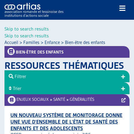
association romande et tessinoise des
institutions d’actions sociale
Rechercher
Skip to search results
Skip to search results
Accueil
>
Familles
>
Enfance
>
Bien-être des enfants
BIEN-ÊTRE DES ENFANTS
RESSOURCES THÉMATIQUES
NOS PUBLICATIONS
Filtrer
ARTICLES
Trier
DOSSIERS DU MOIS
VEILLE
ENJEUX SOCIAUX
»
SANTÉ
»
GÉNÉRALITÉS
RESSOURCES
THÉMATIQUES
UN NOUVEAU SYSTÈME DE MONITORAGE DONNE
UNE VUE D’ENSEMBLE DE L’ÉTAT DE SANTÉ DES
GUIDE SOCIAL ROMAND
ENFANTS ET DES ADOLESCENTS
AUTRES