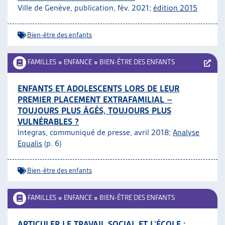
Ville de Genève, publication, fév. 2021;
édition 2015
Bien-être des enfants
FAMILLES
»
ENFANCE
»
BIEN-ÊTRE DES ENFANTS
ENFANTS ET ADOLESCENTS LORS DE LEUR
PREMIER PLACEMENT EXTRAFAMILIAL –
TOUJOURS PLUS ÂGÉS, TOUJOURS PLUS
VULNÉRABLES ?
Integras, communiqué de presse, avril 2018;
Analyse
Equalis
(p. 6)
Bien-être des enfants
FAMILLES
»
ENFANCE
»
BIEN-ÊTRE DES ENFANTS
ARTICULER LE TRAVAIL SOCIAL ET L’ÉCOLE :