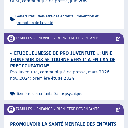
OFSP, communiqué de presse, juin 206
ARTIAS
L’ASSOCIATION
Généralités
,
Bien-être des enfants
,
Prévention et
PROJETS ET ACTIVITÉS
promotion de la santé
JOURNÉES D’AUTOMNE
FAMILLES
»
ENFANCE
»
BIEN-ÊTRE DES ENFANTS
« ETUDE JEUNESSE DE PRO JUVENTUTE »: UN·E
JEUNE SUR DIX SE TOURNE VERS L’IA EN CAS DE
PRÉOCCUPATIONS
Pro Juventute, communiqué de presse, mars 2026;
nov. 2024
;
première étude 2024
Bien-être des enfants
,
Santé psychique
FAMILLES
»
ENFANCE
»
BIEN-ÊTRE DES ENFANTS
PROMOUVOIR LA SANTÉ MENTALE DES ENFANTS