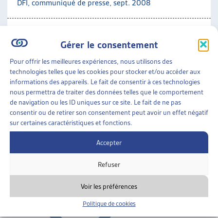
DFI, communiqué de presse, sept. 2008
Bien-être des enfants
Gérer le consentement
FAMILLES
»
ENFANCE
»
BIEN-ÊTRE DES ENFANTS
Pour offrir les meilleures expériences, nous utilisons des
technologies telles que les cookies pour stocker et/ou accéder aux
IMPULSIONS POUR UN AGENDA POLITIQUE À
informations des appareils. Le fait de consentir à ces technologies
L’ISSUE DU PROGRAMME NATIONAL DE
nous permettra de traiter des données telles que le comportement
RECHERCHE L’ENFANCE, LA JEUNESSE ET LES
de navigation ou les ID uniques sur ce site. Le fait de ne pas
RELATIONS ENTRE GÉNÉRATIONS (PNR52)
consentir ou de retirer son consentement peut avoir un effet négatif
sur certaines caractéristiques et fonctions.
FNS, agenda politique, juin 2007
Accepter
Bien-être des enfants
Refuser
Voir les préférences
Politique de cookies