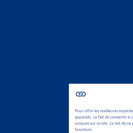
ENJEU
PLUS D’
OFS, com
Faits et
ENJEU
STOPPER
Dettes C
Faits et
ENJEU
Pour offrir les meilleures expéri
appareils. Le fait de consentir à
uniques sur ce site. Le fait de n
EN 2020
fonctions.
OFS, Reve