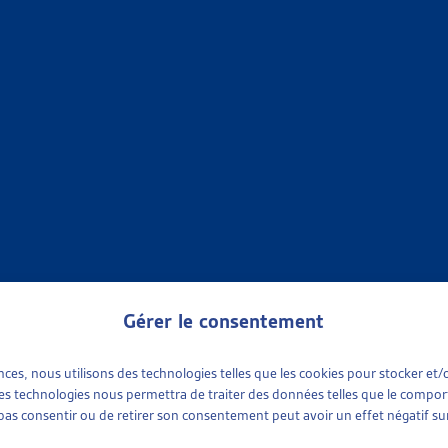
X SOCIAUX
»
ENDETTEMENT ET SURENDETTEMENT
»
FAITS ET CHIFFRES
UNE PERSONNE SUR HUIT VIVAIT DANS UN MÉNAGE AYANT
muniqué de presse, oct. 2024
 chiffres
X SOCIAUX
»
ENDETTEMENT ET SURENDETTEMENT
»
FAITS ET CHIFFRES
 À TEMPS LA SPIRALE DE L’ENDETTEMENT
onseils Suisse, communiqué de presse,
août 2023
; statistiques :
2
 chiffres
Gérer le consentement
X SOCIAUX
»
ENDETTEMENT ET SURENDETTEMENT
»
FAITS ET CHIFFRES
ences, nous utilisons des technologies telles que les cookies pour stocker e
 ces technologies nous permettra de traiter des données telles que le compo
e pas consentir ou de retirer son consentement peut avoir un effet négatif sur
, PRÈS D’UNE PERSONNE SUR SIX VIVAIT DANS UN MÉNAG
nus et conditions de vie 2020 (SILC), communiqué de presse, jui