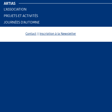
ARTIAS
L’ASSOCIATION
PROJETS ET ACTIVITÉS
JOURNÉES D’AUTOMNE
Contact
|
Inscription à la Newsletter
2 results
Enj
End
Trier
Per
Le 