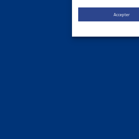
Faits et
Accepter
ENJEU
STATIST
Dettes Co
Faits et
ENJEU
REVENU
OFS, port
Faits et