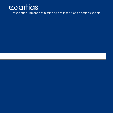
ch results
ch results
association romande et tessinoise des institutions d’actions sociale
eux sociaux
>
Endettement et surendettement
>
Faits et chiffres
ET CHIFFRES
OURCES THÉMATIQUES
HE