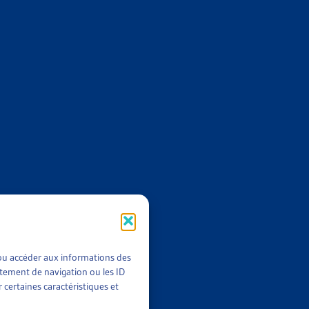
 AU MOINS UN ARRIÉRÉ DE PAIEMENT EN 2022
023
,
2022
t/ou accéder aux informations des
rtement de navigation ou les ID
 certaines caractéristiques et
E AYANT AU MOINS UN ARRIÉRÉ DE PAIEMENT
llet 2022