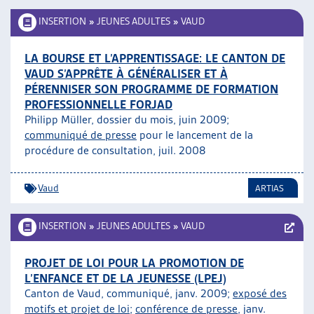
INSERTION
»
JEUNES ADULTES
»
VAUD
LA BOURSE ET L’APPRENTISSAGE: LE CANTON DE
VAUD S’APPRÊTE À GÉNÉRALISER ET À
PÉRENNISER SON PROGRAMME DE FORMATION
PROFESSIONNELLE FORJAD
Philipp Müller, dossier du mois, juin 2009;
communiqué de presse
pour le lancement de la
procédure de consultation, juil. 2008
Vaud
ARTIAS
INSERTION
»
JEUNES ADULTES
»
VAUD
PROJET DE LOI POUR LA PROMOTION DE
L’ENFANCE ET DE LA JEUNESSE (LPEJ)
Canton de Vaud, communiqué, janv. 2009;
exposé des
motifs et projet de loi
;
conférence de presse
, janv.