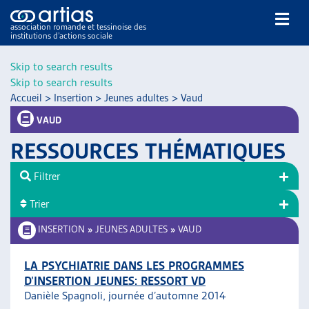
association romande et tessinoise des
institutions d’actions sociale
Rechercher
Skip to search results
Skip to search results
Accueil
>
Insertion
>
Jeunes adultes
>
Vaud
VAUD
RESSOURCES THÉMATIQUES
NOS PUBLICATIONS
Filtrer
ARTICLES
Trier
DOSSIERS DU MOIS
VEILLE
INSERTION
»
JEUNES ADULTES
»
VAUD
RESSOURCES
THÉMATIQUES
LA PSYCHIATRIE DANS LES PROGRAMMES
D’INSERTION JEUNES: RESSORT VD
GUIDE SOCIAL ROMAND
Danièle Spagnoli, journée d’automne 2014
AUTRES