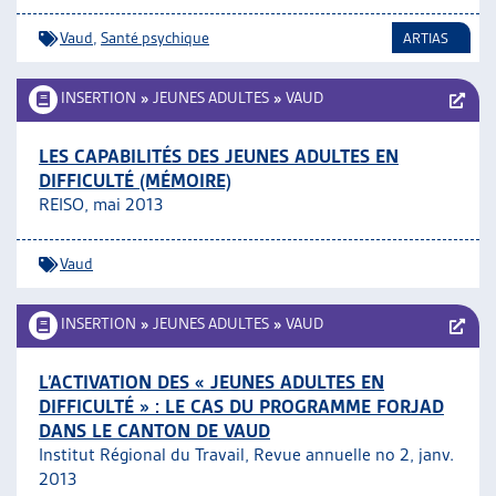
ARTIAS
Vaud
,
Santé psychique
ARTIAS
L’ASSOCIATION
PROJETS ET ACTIVITÉS
INSERTION
»
JEUNES ADULTES
»
VAUD
JOURNÉES D’AUTOMNE
LES CAPABILITÉS DES JEUNES ADULTES EN
DIFFICULTÉ (MÉMOIRE)
REISO, mai 2013
Vaud
INSERTION
»
JEUNES ADULTES
»
VAUD
L’ACTIVATION DES « JEUNES ADULTES EN
DIFFICULTÉ » : LE CAS DU PROGRAMME FORJAD
DANS LE CANTON DE VAUD
Institut Régional du Travail, Revue annuelle no 2, janv.
2013