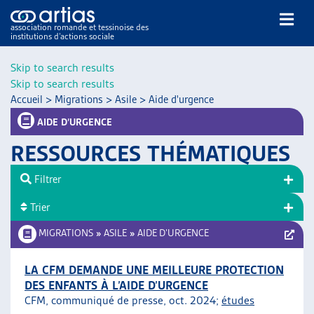
association romande et tessinoise des
institutions d’actions sociale
Rechercher
Skip to search results
Skip to search results
Accueil
>
Migrations
>
Asile
>
Aide d'urgence
AIDE D’URGENCE
RESSOURCES THÉMATIQUES
NOS PUBLICATIONS
Filtrer
ARTICLES
Trier
DOSSIERS DU MOIS
VEILLE
MIGRATIONS
»
ASILE
»
AIDE D’URGENCE
RESSOURCES
THÉMATIQUES
LA CFM DEMANDE UNE MEILLEURE PROTECTION
DES ENFANTS À L’AIDE D’URGENCE
GUIDE SOCIAL ROMAND
CFM, communiqué de presse, oct. 2024;
études
AUTRES