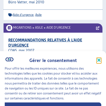
Büro Vatter, mai 2010
Aide d'urgence
,
Asile
MIGRATIONS
»
ASILE
»
AIDE D’URGENCE
RECOMMANDATIONS RELATIVES À L’AIDE
D’URGENCE
CDAS, mai 2007
Gérer le consentement
Aide d'urgence
Pour offrir les meilleures expériences, nous utilisons des
technologies telles que les cookies pour stocker et/ou accéder aux
MIGRATIONS
»
ASILE
»
AIDE D’URGENCE
informations des appareils. Le fait de consentir à ces technologies
nous permettra de traiter des données telles que le comportement
ETAT DES LIEUX SUR L’AIDE D’URGENCE
de navigation ou les ID uniques sur ce site. Le fait de ne pas
Barbro Darazs, dossier du mois, sept. 2004
consentir ou de retirer son consentement peut avoir un effet négatif
sur certaines caractéristiques et fonctions.