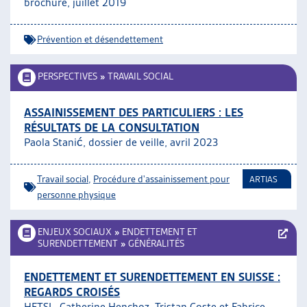
brochure, juillet 2019
Prévention et désendettement
PERSPECTIVES
»
TRAVAIL SOCIAL
ASSAINISSEMENT DES PARTICULIERS : LES
RÉSULTATS DE LA CONSULTATION
Paola Stanić, dossier de veille, avril 2023
Travail social
,
Procédure d'assainissement pour
ARTIAS
personne physique
ENJEUX SOCIAUX
»
ENDETTEMENT ET
SURENDETTEMENT
»
GÉNÉRALITÉS
ENDETTEMENT ET SURENDETTEMENT EN SUISSE :
REGARDS CROISÉS
HETSL, Catherine Henchoz, Tristan Coste et Fabrice