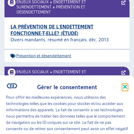
ENJEUX SOCIAUX
»
ENDETTEMENT ET
SURENDETTEMENT
»
PRÉVENTION ET
DÉSENDETTEMENT
LA PRÉVENTION DE L’ENDETTEMENT
FONCTIONNE-T-ELLE? (ÉTUDE)
Divers mandants, résumé en français, déc. 2013
Prévention et désendettement
ENJEUX SOCIAUX
»
ENDETTEMENT ET
SURENDETTEMENT
»
PROGRAMMES DE LUTTE
CANTONAUX CONTRE LE SURENDETTEMENT
Gérer le consentement
PROGRAMME CANTONAL DE LUTTE CONTRE LE
Pour offrir les meilleures expériences, nous utilisons des
SURENDETTEMENT
technologies telles que les cookies pour stocker et/ou accéder aux
Canton de Genève, plateforme; présentation
janv.
informations des appareils. Le fait de consentir à ces technologies
2016
;
autres documents
nous permettra de traiter des données telles que le comportement
de navigation ou les ID uniques sur ce site. Le fait de ne pas
consentir ou de retirer son consentement peut avoir un effet négatif