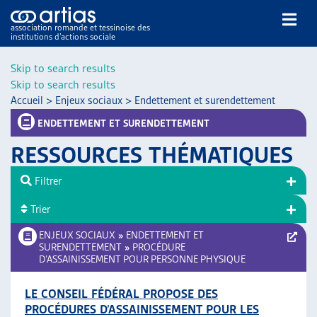
association romande et tessinoise des
institutions d’actions sociale
Rechercher
Skip to search results
Skip to search results
Accueil
>
Enjeux sociaux
>
Endettement et surendettement
ENDETTEMENT ET SURENDETTEMENT
RESSOURCES THÉMATIQUES
NOS PUBLICATIONS
Filtrer
ARTICLES
Trier
DOSSIERS DU MOIS
VEILLE
ENJEUX SOCIAUX
»
ENDETTEMENT ET
SURENDETTEMENT
»
PROCÉDURE
RESSOURCES
D’ASSAINISSEMENT POUR PERSONNE PHYSIQUE
THÉMATIQUES
GUIDE SOCIAL ROMAND
LE CONSEIL FÉDÉRAL PROPOSE DES
AUTRES
PROCÉDURES D’ASSAINISSEMENT POUR LES