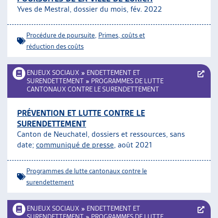
Yves de Mestral, dossier du mois, fév. 2022
Procédure de poursuite
,
Primes, coûts et
réduction des coûts
ENJEUX SOCIAUX
»
ENDETTEMENT ET
SURENDETTEMENT
»
PROGRAMMES DE LUTTE
CANTONAUX CONTRE LE SURENDETTEMENT
PRÉVENTION ET LUTTE CONTRE LE
SURENDETTEMENT
Canton de Neuchatel, dossiers et ressources, sans
date;
communiqué de presse
, août 2021
Programmes de lutte cantonaux contre le
surendettement
ENJEUX SOCIAUX
»
ENDETTEMENT ET
SURENDETTEMENT
»
PROGRAMMES DE LUTTE