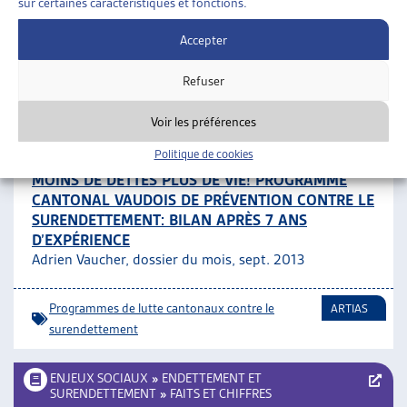
sur certaines caractéristiques et fonctions.
Programmes de lutte cantonaux contre le
Accepter
surendettement
Refuser
ENJEUX SOCIAUX
»
ENDETTEMENT ET
SURENDETTEMENT
»
PROGRAMMES DE LUTTE
Voir les préférences
CANTONAUX CONTRE LE SURENDETTEMENT
Politique de cookies
MOINS DE DETTES PLUS DE VIE! PROGRAMME
CANTONAL VAUDOIS DE PRÉVENTION CONTRE LE
SURENDETTEMENT: BILAN APRÈS 7 ANS
D’EXPÉRIENCE
Adrien Vaucher, dossier du mois, sept. 2013
Programmes de lutte cantonaux contre le
ARTIAS
surendettement
ENJEUX SOCIAUX
»
ENDETTEMENT ET
SURENDETTEMENT
»
FAITS ET CHIFFRES