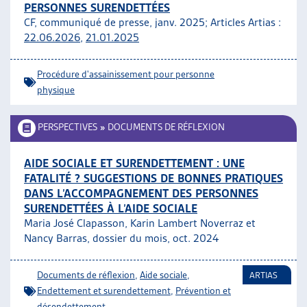
PERSONNES SURENDETTÉES
ARTIAS
CF, communiqué de presse, janv. 2025; Articles Artias :
L’ASSOCIATION
22.06.2026
,
21.01.2025
PROJETS ET ACTIVITÉS
JOURNÉES D’AUTOMNE
Procédure d'assainissement pour personne
physique
PERSPECTIVES
»
DOCUMENTS DE RÉFLEXION
AIDE SOCIALE ET SURENDETTEMENT : UNE
FATALITÉ ? SUGGESTIONS DE BONNES PRATIQUES
DANS L’ACCOMPAGNEMENT DES PERSONNES
SURENDETTÉES À L’AIDE SOCIALE
Maria José Clapasson, Karin Lambert Noverraz et
Nancy Barras, dossier du mois, oct. 2024
Documents de réflexion
,
Aide sociale
,
ARTIAS
Endettement et surendettement
,
Prévention et
désendettement