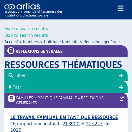
association romande et tessinoise des
institutions d’actions sociale
Rechercher
Skip to search results
Skip to search results
Accueil
>
Familles
>
Politique familiale
>
Réflexions générales
RÉFLEXIONS GÉNÉRALES
RESSOURCES THÉMATIQUES
NOS PUBLICATIONS
Filtrer
ARTICLES
Trier
DOSSIERS DU MOIS
VEILLE
FAMILLES
»
POLITIQUE FAMILIALE
»
RÉFLEXIONS
GÉNÉRALES
RESSOURCES
THÉMATIQUES
LE TRAVAIL FAMILIAL EN TANT QUE RESSOURCE
GUIDE SOCIAL ROMAND
CF, rapport aux postulats
21.3900
et
21.4227
, déc.
AUTRES
2025