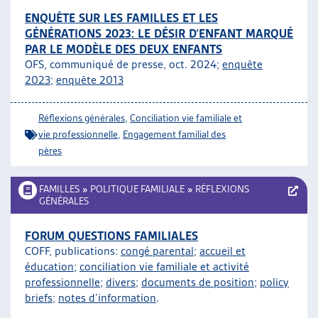
ENQUÊTE SUR LES FAMILLES ET LES
GÉNÉRATIONS 2023: LE DÉSIR D’ENFANT MARQUÉ
PAR LE MODÈLE DES DEUX ENFANTS
OFS, communiqué de presse, oct. 2024;
enquête
2023
;
enquête 2013
Réflexions générales
,
Conciliation vie familiale et
vie professionnelle
,
Engagement familial des
pères
FAMILLES
»
POLITIQUE FAMILIALE
»
RÉFLEXIONS
GÉNÉRALES
FORUM QUESTIONS FAMILIALES
COFF, publications:
congé parental
;
accueil et
éducation
;
conciliation vie familiale et activité
professionnelle
;
divers
;
documents de position
;
policy
briefs
;
notes d’information
.