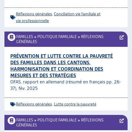
ARTIAS
L’ASSOCIATION
Réflexions générales
,
Conciliation vie familiale et
PROJETS ET ACTIVITÉS
vie professionnelle
JOURNÉES D’AUTOMNE
FAMILLES
»
POLITIQUE FAMILIALE
»
RÉFLEXIONS
GÉNÉRALES
PRÉVENTION ET LUTTE CONTRE LA PAUVRETÉ
DES FAMILLES DANS LES CANTONS.
HARMONISATION ET COORDINATION DES
MESURES ET DES STRATÉGIES
OFAS, rapport en allemand (résumé en français pp. 26-
37), fév. 2025
Réflexions générales
,
Lutte contre la pauvreté
FAMILLES
»
POLITIQUE FAMILIALE
»
RÉFLEXIONS
GÉNÉRALES