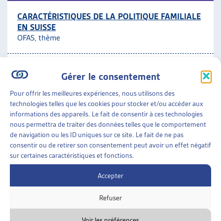
CARACTÉRISTIQUES DE LA POLITIQUE FAMILIALE
EN SUISSE
OFAS, thème
Réflexions générales
Gérer le consentement
FAMILLES
»
POLITIQUE FAMILIALE
»
RÉFLEXIONS
Pour offrir les meilleures expériences, nous utilisons des
GÉNÉRALES
technologies telles que les cookies pour stocker et/ou accéder aux
informations des appareils. Le fait de consentir à ces technologies
SOIGNER, GARDER, PAYER – LA FAMILLE ET LES
nous permettra de traiter des données telles que le comportement
PHASES TARDIVES DE LA VIE
de navigation ou les ID uniques sur ce site. Le fait de ne pas
COFF, dossier, juin 2006
consentir ou de retirer son consentement peut avoir un effet négatif
sur certaines caractéristiques et fonctions.
Réflexions générales
,
Vieillissement et relations
Accepter
entre les générations
,
Proches aidant-e-s
Refuser
Voir les préférences