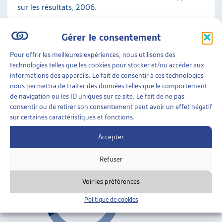
sur les résultats, 2006.
Réforme structurelle
Gérer le consentement
Pour offrir les meilleures expériences, nous utilisons des
ASSURANCES SOCIALES
»
LA PRÉVOYANCE
technologies telles que les cookies pour stocker et/ou accéder aux
PROFESSIONNELLE (LPP)
»
RÉFORME
informations des appareils. Le fait de consentir à ces technologies
STRUCTURELLE
nous permettra de traiter des données telles que le comportement
de navigation ou les ID uniques sur ce site. Le fait de ne pas
RÉFORME STRUCTURELLE: OUVERTURE DE LA
consentir ou de retirer son consentement peut avoir un effet négatif
CONSULTATION
sur certaines caractéristiques et fonctions.
DFI, communiqué, juil. 2006
Accepter
Réforme structurelle
Refuser
Voir les préférences
Politique de cookies