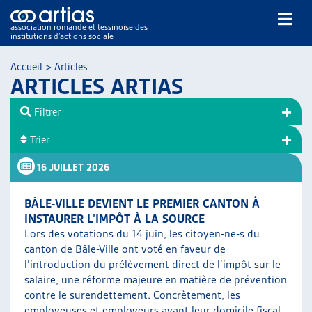
association romande et tessinoise des
institutions d’actions sociale
Rechercher
Accueil
>
Articles
ARTICLES ARTIAS
Filtrer
Trier
16 JUILLET 2026
NOS PUBLICATIONS
ARTICLES
BÂLE-VILLE DEVIENT LE PREMIER CANTON À
DOSSIERS DU MOIS
INSTAURER L’IMPÔT À LA SOURCE
VEILLE
Lors des votations du 14 juin, les citoyen-ne-s du
canton de Bâle-Ville ont voté en faveur de
RESSOURCES
l’introduction du prélèvement direct de l’impôt sur le
THÉMATIQUES
salaire, une réforme majeure en matière de prévention
GUIDE SOCIAL ROMAND
contre le surendettement. Concrètement, les
AUTRES
employeuses et employeurs ayant leur domicile fiscal,