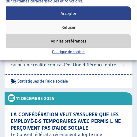
sur certaines caractéristiques et fonctions.
15 DÉCEMBRE 2025
Accepter
STATISTIQUE SUISSE DE L’AIDE SOCIALE 2024
Chaque fin d’année, l’Office fédéral de la statistique
Refuser
(OFS) publie les chiffres concernant la perception
d’aide sociale pour l’année précédente. Derrière les
Voir les préférences
chiffres, selon lesquels le taux d’aide sociale se
maintient à un bas niveau depuis 2005, soit 2,9% de
Politique de cookies
la population résidente, contre 2,8% en 2023, se
cache une réalité contrastée. Une différence entre […]
Statistiques de l'aide sociale
11 DÉCEMBRE 2025
LA CONFÉDÉRATION VEUT S’ASSURER QUE LES
EMPLOYÉ-E-S TEMPORAIRES AVEC PERMIS L NE
PERÇOIVENT PAS D’AIDE SOCIALE
Le Conseil fédéral a récemment adopté une