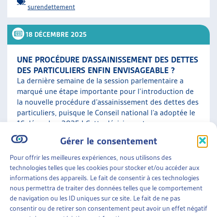
surendettement
18 DÉCEMBRE 2025
UNE PROCÉDURE D’ASSAINISSEMENT DES DETTES
DES PARTICULIERS ENFIN ENVISAGEABLE ?
La dernière semaine de la session parlementaire a
marqué une étape importante pour l’introduction de
la nouvelle procédure d’assainissement des dettes des
particuliers, puisque le Conseil national l’a adoptée le
16 décembre 2025 ! Cette décision est un pas
supplémentaire vers une perspective concrète de
Gérer le consentement
nouveau départ pour de nombreuses personnes en
situation de surendettement, une […]
Pour offrir les meilleures expériences, nous utilisons des
technologies telles que les cookies pour stocker et/ou accéder aux
informations des appareils. Le fait de consentir à ces technologies
Endettement et surendettement
,
Procédure
nous permettra de traiter des données telles que le comportement
d'assainissement pour personne physique
de navigation ou les ID uniques sur ce site. Le fait de ne pas
consentir ou de retirer son consentement peut avoir un effet négatif