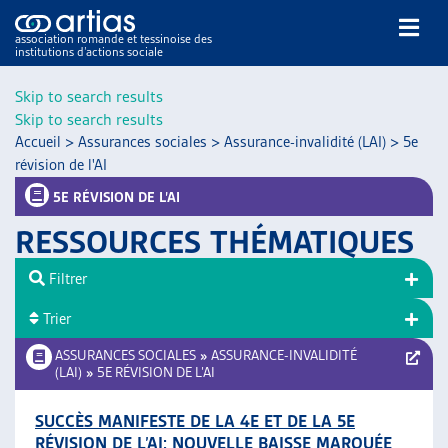
association romande et tessinoise des
institutions d’actions sociale
Rechercher
Skip to search results
Skip to search results
Accueil
>
Assurances sociales
>
Assurance-invalidité (LAI)
>
5e
révision de l'AI
5E RÉVISION DE L’AI
RESSOURCES THÉMATIQUES
NOS PUBLICATIONS
ARTICLES
Filtrer
DOSSIERS DU MOIS
Trier
VEILLE
ASSURANCES SOCIALES
»
ASSURANCE-INVALIDITÉ
RESSOURCES
(LAI)
»
5E RÉVISION DE L’AI
THÉMATIQUES
GUIDE SOCIAL ROMAND
SUCCÈS MANIFESTE DE LA 4E ET DE LA 5E
AUTRES
RÉVISION DE L’AI: NOUVELLE BAISSE MARQUÉE