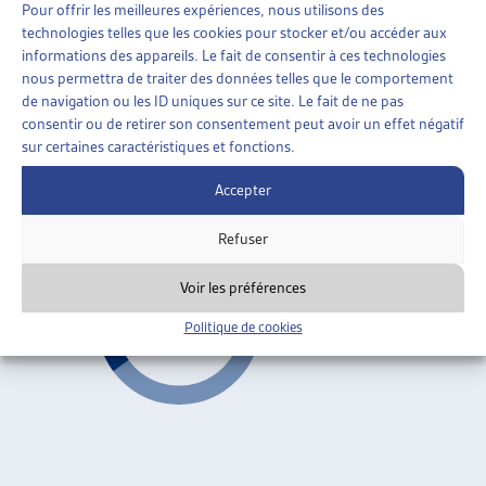
Pour offrir les meilleures expériences, nous utilisons des
technologies telles que les cookies pour stocker et/ou accéder aux
ASSURANCES SOCIALES
»
ASSURANCE-INVALIDITÉ
informations des appareils. Le fait de consentir à ces technologies
(LAI)
»
5E RÉVISION DE L’AI
nous permettra de traiter des données telles que le comportement
de navigation ou les ID uniques sur ce site. Le fait de ne pas
PERSPECTIVES DE L’ASSURANCE-INVALIDITÉ ET
consentir ou de retirer son consentement peut avoir un effet négatif
PÉRÉQUATION
sur certaines caractéristiques et fonctions.
Josée Martin, dossier du mois, juil. 2004
Accepter
5e révision de l'AI
,
Transferts de charges
ARTIAS
Refuser
Voir les préférences
Politique de cookies