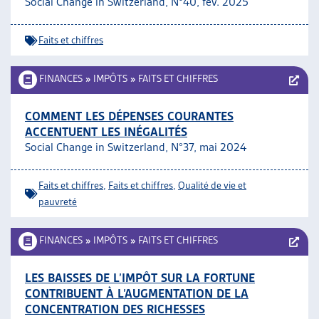
Social Change in Switzerland, N°40, fév. 2025
ARTIAS
L’ASSOCIATION
Faits et chiffres
PROJETS ET ACTIVITÉS
JOURNÉES D’AUTOMNE
FINANCES
»
IMPÔTS
»
FAITS ET CHIFFRES
COMMENT LES DÉPENSES COURANTES
ACCENTUENT LES INÉGALITÉS
Social Change in Switzerland, N°37, mai 2024
Faits et chiffres
,
Faits et chiffres
,
Qualité de vie et
pauvreté
FINANCES
»
IMPÔTS
»
FAITS ET CHIFFRES
LES BAISSES DE L’IMPÔT SUR LA FORTUNE
CONTRIBUENT À L’AUGMENTATION DE LA
CONCENTRATION DES RICHESSES