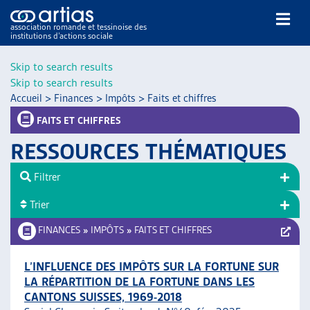
association romande et tessinoise des
institutions d’actions sociale
Rechercher
Skip to search results
Skip to search results
Accueil
>
Finances
>
Impôts
>
Faits et chiffres
FAITS ET CHIFFRES
RESSOURCES THÉMATIQUES
NOS PUBLICATIONS
Filtrer
ARTICLES
Trier
DOSSIERS DU MOIS
VEILLE
FINANCES
»
IMPÔTS
»
FAITS ET CHIFFRES
RESSOURCES
THÉMATIQUES
L’INFLUENCE DES IMPÔTS SUR LA FORTUNE SUR
LA RÉPARTITION DE LA FORTUNE DANS LES
GUIDE SOCIAL ROMAND
CANTONS SUISSES, 1969-2018
AUTRES