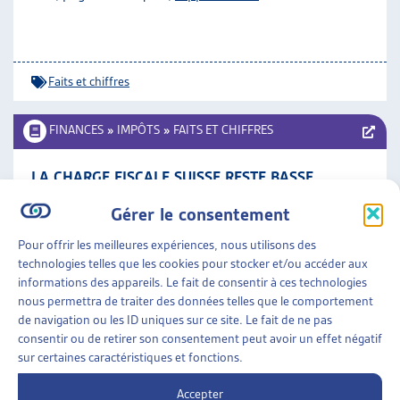
Faits et chiffres
FINANCES
»
IMPÔTS
»
FAITS ET CHIFFRES
LA CHARGE FISCALE SUISSE RESTE BASSE
Département fédéral des finances, déc 10
Gérer le consentement
Faits et chiffres
Pour offrir les meilleures expériences, nous utilisons des
technologies telles que les cookies pour stocker et/ou accéder aux
informations des appareils. Le fait de consentir à ces technologies
FINANCES
»
IMPÔTS
»
FAITS ET CHIFFRES
nous permettra de traiter des données telles que le comportement
de navigation ou les ID uniques sur ce site. Le fait de ne pas
EN SUISSE, LA CHARGE FISCALE RESTE FAIBLE
consentir ou de retirer son consentement peut avoir un effet négatif
sur certaines caractéristiques et fonctions.
Département fédéral des finances, nov 09
Accepter