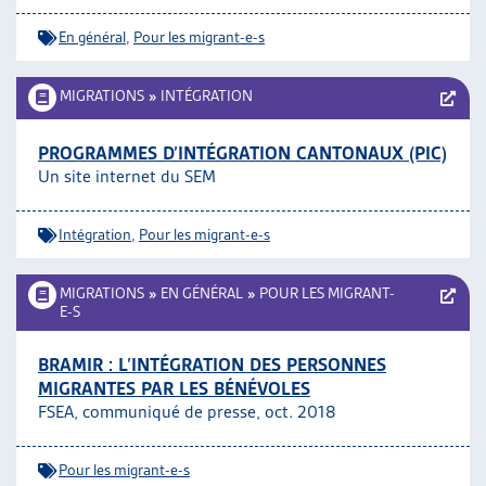
ARTIAS
En général
,
Pour les migrant-e-s
L’ASSOCIATION
PROJETS ET ACTIVITÉS
MIGRATIONS
»
INTÉGRATION
JOURNÉES D’AUTOMNE
PROGRAMMES D’INTÉGRATION CANTONAUX (PIC)
Un site internet du SEM
Intégration
,
Pour les migrant-e-s
MIGRATIONS
»
EN GÉNÉRAL
»
POUR LES MIGRANT-
E-S
BRAMIR : L’INTÉGRATION DES PERSONNES
MIGRANTES PAR LES BÉNÉVOLES
FSEA, communiqué de presse, oct. 2018
Pour les migrant-e-s