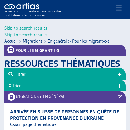
association romande et tessinoise des
institutions d’actions sociale
Rechercher
Skip to search results
Skip to search results
Accueil
>
Migrations
>
En général
>
Pour les migrant-e-s
POUR LES MIGRANT-E-S
RESSOURCES THÉMATIQUES
NOS PUBLICATIONS
Filtrer
ARTICLES
Trier
DOSSIERS DU MOIS
VEILLE
MIGRATIONS
»
EN GÉNÉRAL
RESSOURCES
THÉMATIQUES
ARRIVÉE EN SUISSE DE PERSONNES EN QUÊTE DE
PROTECTION EN PROVENANCE D’UKRAINE
GUIDE SOCIAL ROMAND
Csias, page thématique
AUTRES