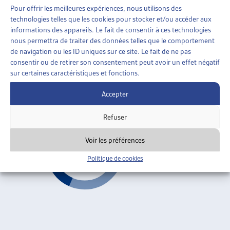
MIGRATIONS
»
EN GÉNÉRAL
»
POUR LES MIGRANT-
Pour offrir les meilleures expériences, nous utilisons des
E-S
technologies telles que les cookies pour stocker et/ou accéder aux
informations des appareils. Le fait de consentir à ces technologies
LES TRANSFERTS D’ARGENT À L’ÉTRANGER –
nous permettra de traiter des données telles que le comportement
BROCHURE D’INFORMATION À L’INTENTION DES
de navigation ou les ID uniques sur ce site. Le fait de ne pas
MIGRANTS
consentir ou de retirer son consentement peut avoir un effet négatif
sur certaines caractéristiques et fonctions.
SECO – mai 2009
Accepter
Pour les migrant-e-s
Refuser
Voir les préférences
Politique de cookies