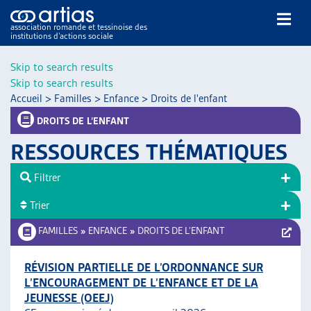
association romande et tessinoise des
institutions d’actions sociale
Rechercher
Skip to search results
Skip to search results
Accueil
>
Familles
>
Enfance
>
Droits de l'enfant
DROITS DE L’ENFANT
RESSOURCES THÉMATIQUES
NOS PUBLICATIONS
Filtrer
ARTICLES
Trier
DOSSIERS DU MOIS
VEILLE
FAMILLES
»
ENFANCE
»
DROITS DE L’ENFANT
RESSOURCES
THÉMATIQUES
RÉVISION PARTIELLE DE L’ORDONNANCE SUR
L’ENCOURAGEMENT DE L’ENFANCE ET DE LA
GUIDE SOCIAL ROMAND
JEUNESSE (OEEJ)
AUTRES