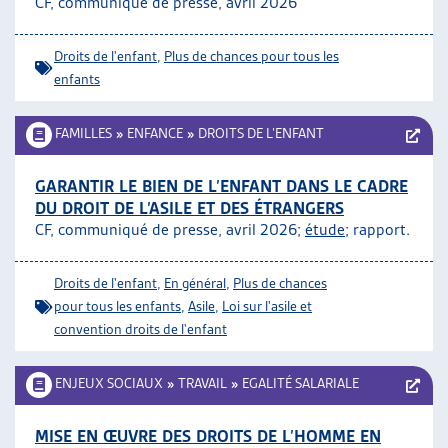
CF, communiqué de presse, avril 2026
ARTIAS
L’ASSOCIATION
Droits de l'enfant
,
Plus de chances pour tous les
PROJETS ET ACTIVITÉS
enfants
JOURNÉES D’AUTOMNE
FAMILLES
»
ENFANCE
»
DROITS DE L’ENFANT
GARANTIR LE BIEN DE L’ENFANT DANS LE CADRE
DU DROIT DE L’ASILE ET DES ÉTRANGERS
CF, communiqué de presse, avril 2026;
étude
; rapport.
Droits de l'enfant
,
En général
,
Plus de chances
pour tous les enfants
,
Asile
,
Loi sur l'asile et
convention droits de l'enfant
ENJEUX SOCIAUX
»
TRAVAIL
»
EGALITÉ SALARIALE
MISE EN ŒUVRE DES DROITS DE L’HOMME EN