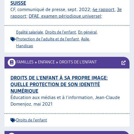
SUISSE
CF, communiqué de presse, sept. 2022;
4e rapport
,
3e
rapport
;
DFAE, examen périodique universel
;
Egalité salariale
,
Droits de l'enfant
,
En général
,
Protection de l'adulte et de l'enfant
,
Asile
,
Handicap
FAMILLES
»
ENFANCE
»
DROITS DE L’ENFANT
DROITS DE L’ENFANT À SA PROPRE IMAGE:
QUELLE PROTECTION DE SON IDENTITÉ
NUMÉRIQUE
Éducation aux médias et à l’information, Jean-Claude
Domenjoz, mai 2021
Droits de l'enfant