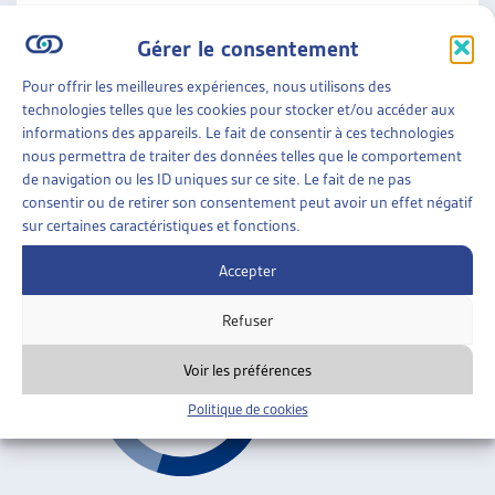
Droits de l'enfant
Gérer le consentement
Pour offrir les meilleures expériences, nous utilisons des
FAMILLES
»
ENFANCE
»
DROITS DE L’ENFANT
technologies telles que les cookies pour stocker et/ou accéder aux
informations des appareils. Le fait de consentir à ces technologies
LE PROFESSIONNEL, LES PARENTS ET L’ENFANT,
nous permettra de traiter des données telles que le comportement
FACE AU REMUE-MÉNAGE DE LA SÉPARATION
de navigation ou les ID uniques sur ce site. Le fait de ne pas
CONJUGALE
consentir ou de retirer son consentement peut avoir un effet négatif
sur certaines caractéristiques et fonctions.
Genviève Monnoye, sept. 2005
Accepter
Droits de l'enfant
Refuser
Voir les préférences
Politique de cookies