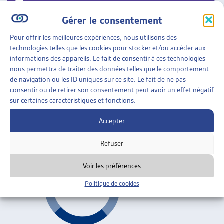
ENJEUX SOCIAUX
»
ENDETTEMENT ET
SURENDETTEMENT
»
PROCÉDURE
Gérer le consentement
D’ASSAINISSEMENT POUR PERSONNE PHYSIQUE
Pour offrir les meilleures expériences, nous utilisons des
PERMETTRE UN NOUVEAU DÉPART – REGARDS
technologies telles que les cookies pour stocker et/ou accéder aux
CROISÉS SUR L’AVANT-PROJET D’ASSAINISSEMENT
informations des appareils. Le fait de consentir à ces technologies
DES DETTES DES PARTICULIERS
nous permettra de traiter des données telles que le comportement
Jean-Philippe Bujard, Jean-Jacques Duc, Amanda Ioset,
de navigation ou les ID uniques sur ce site. Le fait de ne pas
André Mateus, Yves de Mestral, Rausan Noori, Pascal
consentir ou de retirer son consentement peut avoir un effet négatif
sur certaines caractéristiques et fonctions.
Pfister, Paola Stanić (dir.), dossier du mois, juillet 2022
Accepter
Procédure d'assainissement pour personne
ARTIAS
physique
Refuser
Voir les préférences
Politique de cookies