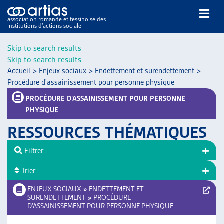
association romande et tessinoise des
institutions d’actions sociale
Rechercher
Skip to search results
Skip to search results
Accueil
>
Enjeux sociaux
>
Endettement et surendettement
>
Procédure d'assainissement pour personne physique
PROCÉDURE D’ASSAINISSEMENT POUR PERSONNE
PHYSIQUE
NOS PUBLICATIONS
RESSOURCES THÉMATIQUES
ARTICLES
DOSSIERS DU MOIS
Filtrer
VEILLE
Trier
RESSOURCES
ENJEUX SOCIAUX
»
ENDETTEMENT ET
THÉMATIQUES
SURENDETTEMENT
»
PROCÉDURE
GUIDE SOCIAL ROMAND
D’ASSAINISSEMENT POUR PERSONNE PHYSIQUE
AUTRES