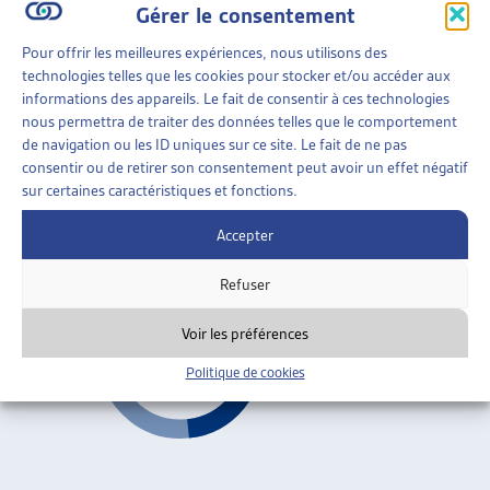
Gérer le consentement
Adoption
ARTIAS
L’ASSOCIATION
Pour offrir les meilleures expériences, nous utilisons des
PROJETS ET ACTIVITÉS
technologies telles que les cookies pour stocker et/ou accéder aux
FAMILLES
»
ENFANCE
»
ADOPTION
informations des appareils. Le fait de consentir à ces technologies
JOURNÉES D’AUTOMNE
nous permettra de traiter des données telles que le comportement
DISPARITION DE NOUVEAU-NÉS AUX FINS
de navigation ou les ID uniques sur ce site. Le fait de ne pas
D’ADOPTION ILLÉGALE EN EUROPE
consentir ou de retirer son consentement peut avoir un effet négatif
sur certaines caractéristiques et fonctions.
Conseil de l’Europe, rapport, déc. 2007
Accepter
Adoption
Refuser
Voir les préférences
Politique de cookies