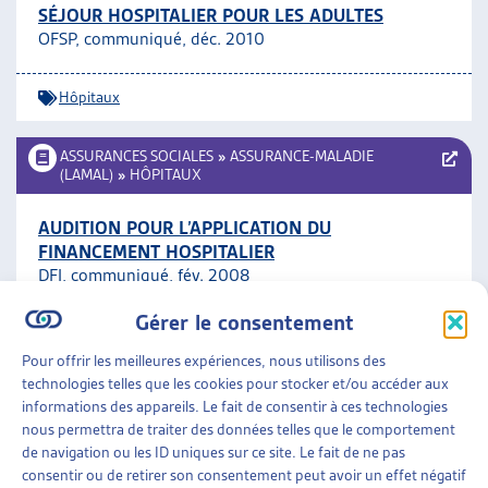
SÉJOUR HOSPITALIER POUR LES ADULTES
OFSP, communiqué, déc. 2010
Hôpitaux
ASSURANCES SOCIALES
»
ASSURANCE-MALADIE
(LAMAL)
»
HÔPITAUX
AUDITION POUR L’APPLICATION DU
FINANCEMENT HOSPITALIER
DFI, communiqué, fév. 2008
Gérer le consentement
Hôpitaux
Pour offrir les meilleures expériences, nous utilisons des
technologies telles que les cookies pour stocker et/ou accéder aux
ASSURANCES SOCIALES
»
ASSURANCE-MALADIE
informations des appareils. Le fait de consentir à ces technologies
(LAMAL)
»
HÔPITAUX
nous permettra de traiter des données telles que le comportement
de navigation ou les ID uniques sur ce site. Le fait de ne pas
RÉVISION PARTIELLE LAMAL – FINANCEMENT
consentir ou de retirer son consentement peut avoir un effet négatif