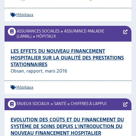
ARTIAS
L’ASSOCIATION
Hôpitaux
PROJETS ET ACTIVITÉS
JOURNÉES D’AUTOMNE
ASSURANCES SOCIALES
»
ASSURANCE-MALADIE
(LAMAL)
»
HÔPITAUX
LES EFFETS DU NOUVEAU FINANCEMENT
HOSPITALIER SUR LA QUALITÉ DES PRESTATIONS
STATIONNAIRES
Obsan, rapport, mars 2016
Hôpitaux
ENJEUX SOCIAUX
»
SANTÉ
»
CHIFFRES À L’APPUI
EVOLUTION DES COÛTS ET DU FINANCEMENT DU
SYSTÈME DE SOINS DEPUIS L’INTRODUCTION DU
NOUVEAU FINANCEMENT HOSPITALIER