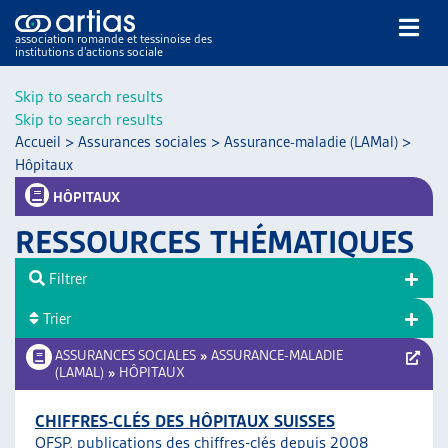
association romande et tessinoise des
institutions d’actions sociale
Rechercher
Skip to search results
Skip to search results
Accueil
>
Assurances sociales
>
Assurance-maladie (LAMal)
>
Hôpitaux
HÔPITAUX
RESSOURCES THÉMATIQUES
NOS PUBLICATIONS
ARTICLES
Filtrer
DOSSIERS DU MOIS
Trier
VEILLE
ASSURANCES SOCIALES
»
ASSURANCE-MALADIE
RESSOURCES
(LAMAL)
»
HÔPITAUX
THÉMATIQUES
GUIDE SOCIAL ROMAND
CHIFFRES-CLÉS DES HÔPITAUX SUISSES
AUTRES
OFSP, publications des chiffres-clés depuis 2008