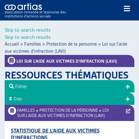
association romande et tessinoise des
institutions d’actions sociale
Rechercher
Skip to search results
Skip to search results
Accueil
>
Familles
>
Protection de la personne
>
Loi sur l'aide
aux victimes d'infraction (LAVI)
LOI SUR L’AIDE AUX VICTIMES D’INFRACTION (LAVI)
RESSOURCES THÉMATIQUES
NOS PUBLICATIONS
ARTICLES
Filtrer
DOSSIERS DU MOIS
Trier
VEILLE
FAMILLES
»
PROTECTION DE LA PERSONNE
»
LOI
RESSOURCES
SUR L’AIDE AUX VICTIMES D’INFRACTION (LAVI)
THÉMATIQUES
GUIDE SOCIAL ROMAND
STATISTIQUE DE L’AIDE AUX VICTIMES
AUTRES
D’INFRACTIONS