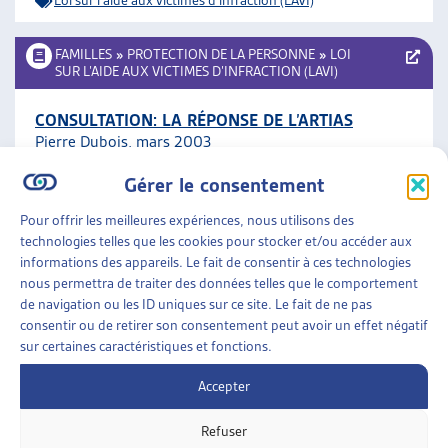
Loi sur l'aide aux victimes d'infraction (LAVI)
FAMILLES
»
PROTECTION DE LA PERSONNE
»
LOI
SUR L’AIDE AUX VICTIMES D’INFRACTION (LAVI)
CONSULTATION: LA RÉPONSE DE L’ARTIAS
Pierre Dubois, mars 2003
Gérer le consentement
Loi sur l'aide aux victimes d'infraction (LAVI)
Pour offrir les meilleures expériences, nous utilisons des
technologies telles que les cookies pour stocker et/ou accéder aux
FAMILLES
»
PROTECTION DE LA PERSONNE
»
LOI
informations des appareils. Le fait de consentir à ces technologies
SUR L’AIDE AUX VICTIMES D’INFRACTION (LAVI)
nous permettra de traiter des données telles que le comportement
de navigation ou les ID uniques sur ce site. Le fait de ne pas
LOI SUR L’AIDE AUX VICTIMES (LAVI): LES ENJEUX
consentir ou de retirer son consentement peut avoir un effet négatif
DE LA RÉVISION
sur certaines caractéristiques et fonctions.
Laurent Mader, dossier du mois, fév. 2003
Accepter
Loi sur l'aide aux victimes d'infraction (LAVI)
Refuser