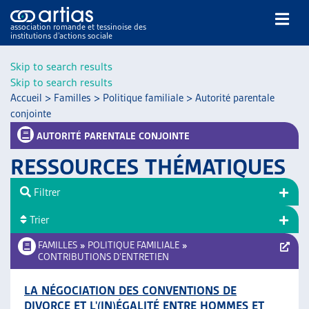
association romande et tessinoise des
institutions d’actions sociale
Rechercher
Skip to search results
Skip to search results
Accueil
>
Familles
>
Politique familiale
>
Autorité parentale
conjointe
AUTORITÉ PARENTALE CONJOINTE
RESSOURCES THÉMATIQUES
NOS PUBLICATIONS
ARTICLES
Filtrer
DOSSIERS DU MOIS
Trier
VEILLE
FAMILLES
»
POLITIQUE FAMILIALE
»
RESSOURCES
CONTRIBUTIONS D’ENTRETIEN
THÉMATIQUES
GUIDE SOCIAL ROMAND
LA NÉGOCIATION DES CONVENTIONS DE
AUTRES
DIVORCE ET L'(IN)ÉGALITÉ ENTRE HOMMES ET