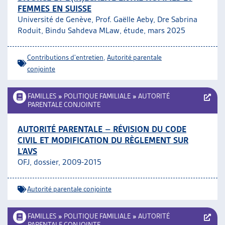
FEMMES EN SUISSE
ARTIAS
Université de Genève, Prof. Gaëlle Aeby, Dre Sabrina
L’ASSOCIATION
Roduit, Bindu Sahdeva MLaw, étude, mars 2025
PROJETS ET ACTIVITÉS
JOURNÉES D’AUTOMNE
Contributions d'entretien
,
Autorité parentale
conjointe
FAMILLES
»
POLITIQUE FAMILIALE
»
AUTORITÉ
PARENTALE CONJOINTE
AUTORITÉ PARENTALE – RÉVISION DU CODE
CIVIL ET MODIFICATION DU RÈGLEMENT SUR
L’AVS
OFJ, dossier, 2009-2015
Autorité parentale conjointe
FAMILLES
»
POLITIQUE FAMILIALE
»
AUTORITÉ
PARENTALE CONJOINTE