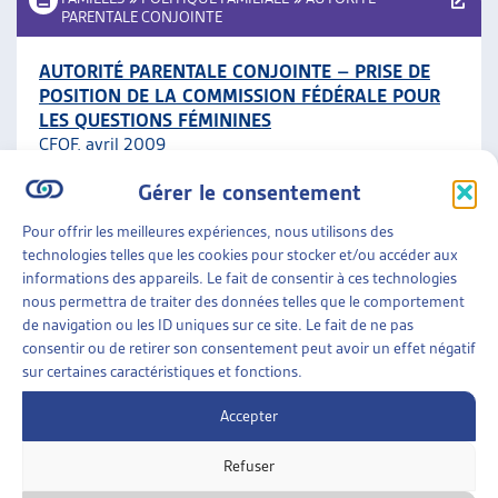
PARENTALE CONJOINTE
AUTORITÉ PARENTALE CONJOINTE – PRISE DE
POSITION DE LA COMMISSION FÉDÉRALE POUR
LES QUESTIONS FÉMININES
CFQF, avril 2009
Gérer le consentement
Autorité parentale conjointe
Pour offrir les meilleures expériences, nous utilisons des
technologies telles que les cookies pour stocker et/ou accéder aux
FAMILLES
»
POLITIQUE FAMILIALE
»
AUTORITÉ
informations des appareils. Le fait de consentir à ces technologies
PARENTALE CONJOINTE
nous permettra de traiter des données telles que le comportement
de navigation ou les ID uniques sur ce site. Le fait de ne pas
L’AUTORITÉ PARENTALE CONJOINTE DEVIENDRA
consentir ou de retirer son consentement peut avoir un effet négatif
LA RÈGLE – MISE EN CONSULTATION
sur certaines caractéristiques et fonctions.
DFJP, communiqué de presse, janv. 2009
Accepter
Autorité parentale conjointe
Refuser