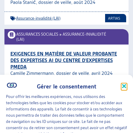
Paola Stanić, dossier de veille, août 2024
Assurance-invalidité (LAI)
ARTIAS
ASSURANCES SOCIALES
»
ASSURANCE-INVALIDITÉ
(LAI)
EXIGENCES EN MATIÈRE DE VALEUR PROBANTE
DES EXPERTISES AI DU CENTRE D’EXPERTISES
PMEDA
Camille Zimmermann, dossier de veille, avril 2024
Gérer le consentement
Assurance-invalidité (LAI)
ARTIAS
Pour offrir les meilleures expériences, nous utilisons des
technologies telles que les cookies pour stocker et/ou accéder aux
AIDE SOCIALE
informations des appareils. Le fait de consentir à ces technologies
nous permettra de traiter des données telles que le comportement
DROIT À L’AIDE SOCIALE ET OBLIGATION DE
de navigation ou les ID uniques sur ce site. Le fait de ne pas
DEMANDER LE VERSEMENT ANTICIPÉ DU
consentir ou de retirer son consentement peut avoir un effet négatif