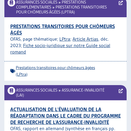
ASSURANCES SOCIALES
»
PRESTATIONS
COMPLÉMENTAIRES
»
PRESTATIONS TRANSITOIRES
POUR CHÔMEURS ÂGÉES (LPTRA)
PRESTATIONS TRANSITOIRES POUR CHÔMEURS
ÂGÉS
OFAS, page thématique;
LPtra
;
Article Artias
, déc.
2023;
Fiche socio-juridique sur notre Guide social
romand
Prestations transitoires pour chômeurs âgées
(LPtra)
ASSURANCES SOCIALES
»
ASSURANCE-INVALIDITÉ
(LAI)
ACTUALISATION DE L’ÉVALUATION DE LA
RÉADAPTATION DANS LE CADRE DU PROGRAMME
DE RECHERCHE DE L’ASSURANCE-INVALIDITÉ
OFAS, rapport en allemand (synthèse en français pp.