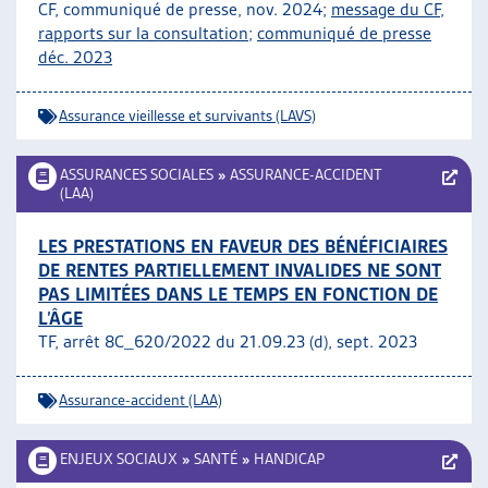
CF, communiqué de presse, nov. 2024;
message du CF
,
rapports sur la consultation;
communiqué de presse
déc. 2023
Assurance vieillesse et survivants (LAVS)
ASSURANCES SOCIALES
»
ASSURANCE-ACCIDENT
(LAA)
LES PRESTATIONS EN FAVEUR DES BÉNÉFICIAIRES
DE RENTES PARTIELLEMENT INVALIDES NE SONT
PAS LIMITÉES DANS LE TEMPS EN FONCTION DE
L’ÂGE
TF, arrêt 8C_620/2022 du 21.09.23 (d), sept. 2023
Assurance-accident (LAA)
ENJEUX SOCIAUX
»
SANTÉ
»
HANDICAP