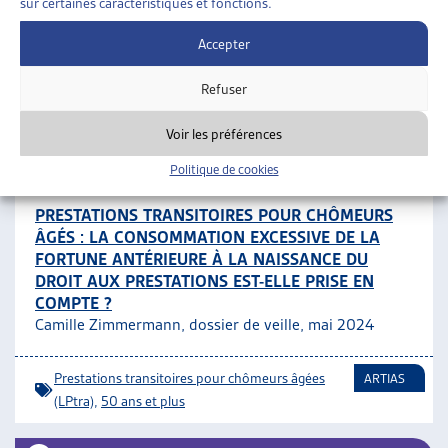
DEUXIÈME PILIER
sur certaines caractéristiques et fonctions.
Paola Stanić, dossier de veille, avril 2024
Accepter
Aide sociale
,
La prévoyance professionnelle (LPP)
ARTIAS
Refuser
ASSURANCES SOCIALES
»
PRESTATIONS
Voir les préférences
COMPLÉMENTAIRES
»
PRESTATIONS TRANSITOIRES
POUR CHÔMEURS ÂGÉES (LPTRA)
Politique de cookies
PRESTATIONS TRANSITOIRES POUR CHÔMEURS
ÂGÉS : LA CONSOMMATION EXCESSIVE DE LA
FORTUNE ANTÉRIEURE À LA NAISSANCE DU
DROIT AUX PRESTATIONS EST-ELLE PRISE EN
COMPTE ?
Camille Zimmermann, dossier de veille, mai 2024
Prestations transitoires pour chômeurs âgées
ARTIAS
(LPtra)
,
50 ans et plus