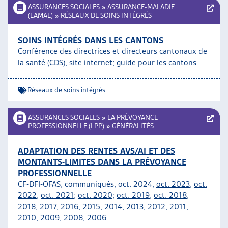
ASSURANCES SOCIALES
»
ASSURANCE-MALADIE
(LAMAL)
»
RÉSEAUX DE SOINS INTÉGRÉS
SOINS INTÉGRÉS DANS LES CANTONS
Conférence des directrices et directeurs cantonaux de
la santé (CDS), site internet;
guide pour les cantons
Réseaux de soins intégrés
ASSURANCES SOCIALES
»
LA PRÉVOYANCE
PROFESSIONNELLE (LPP)
»
GÉNÉRALITÉS
ADAPTATION DES RENTES AVS/AI ET DES
MONTANTS-LIMITES DANS LA PRÉVOYANCE
PROFESSIONNELLE
CF-DFI-OFAS, communiqués, oct. 2024,
oct. 2023
,
oct.
2022
,
oct. 2021
;
oct. 2020
;
oct. 2019
,
oct. 2018
,
2018
,
2017
,
2016
,
2015
,
2014
,
2013
,
2012
,
2011
,
2010
,
2009
,
2008,
2006