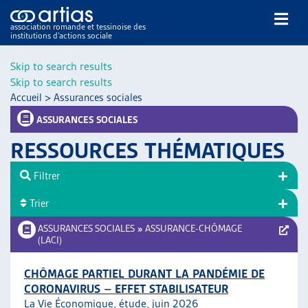
association romande et tessinoise des
institutions d’actions sociale
Rechercher
Skip to search results
Skip to search results
Accueil
>
Assurances sociales
ASSURANCES SOCIALES
RESSOURCES THÉMATIQUES
NOS PUBLICATIONS
Filtrer
ARTICLES
Trier
DOSSIERS DU MOIS
VEILLE
ASSURANCES SOCIALES
»
ASSURANCE-CHÔMAGE
(LACI)
RESSOURCES
THÉMATIQUES
CHÔMAGE PARTIEL DURANT LA PANDÉMIE DE
GUIDE SOCIAL ROMAND
CORONAVIRUS – EFFET STABILISATEUR
AUTRES
La Vie Économique, étude, juin 2026