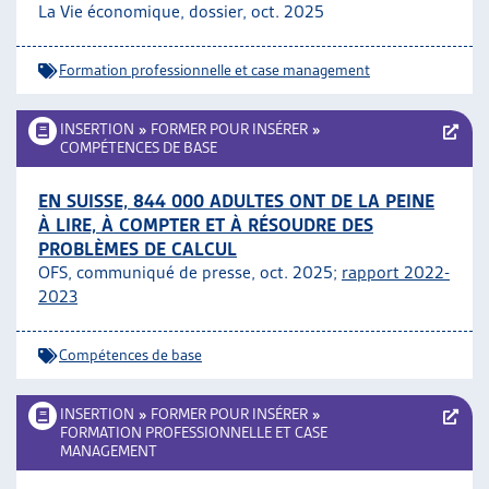
La Vie économique, dossier, oct. 2025
ARTIAS
L’ASSOCIATION
Formation professionnelle et case management
PROJETS ET ACTIVITÉS
JOURNÉES D’AUTOMNE
INSERTION
»
FORMER POUR INSÉRER
»
COMPÉTENCES DE BASE
EN SUISSE, 844 000 ADULTES ONT DE LA PEINE
À LIRE, À COMPTER ET À RÉSOUDRE DES
PROBLÈMES DE CALCUL
OFS, communiqué de presse, oct. 2025;
rapport 2022-
2023
Compétences de base
INSERTION
»
FORMER POUR INSÉRER
»
FORMATION PROFESSIONNELLE ET CASE
MANAGEMENT