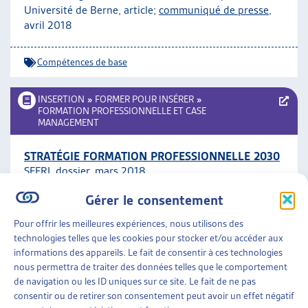
Université de Berne, article;
communiqué de presse
,
avril 2018
Compétences de base
INSERTION
»
FORMER POUR INSÉRER
»
FORMATION PROFESSIONNELLE ET CASE
MANAGEMENT
STRATÉGIE FORMATION PROFESSIONNELLE 2030
SEFRI, dossier, mars 2018
Gérer le consentement
Formation professionnelle et case management
Pour offrir les meilleures expériences, nous utilisons des
technologies telles que les cookies pour stocker et/ou accéder aux
INSERTION
»
FORMER POUR INSÉRER
»
informations des appareils. Le fait de consentir à ces technologies
COMPÉTENCES DE BASE
nous permettra de traiter des données telles que le comportement
de navigation ou les ID uniques sur ce site. Le fait de ne pas
LA FORMATION CONTINUE DANS LE DOMAINE
consentir ou de retirer son consentement peut avoir un effet négatif
DES COMPÉTENCES DE BASE EST IMPORTANTE