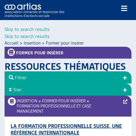
association romande et tessinoise des
institutions d’actions sociale
Rechercher
Skip to search results
Skip to search results
Accueil
>
Insertion
>
Former pour insérer
FORMER POUR INSÉRER
RESSOURCES THÉMATIQUES
NOS PUBLICATIONS
Filtrer
ARTICLES
Trier
DOSSIERS DU MOIS
VEILLE
INSERTION
»
FORMER POUR INSÉRER
»
FORMATION PROFESSIONNELLE ET CASE
RESSOURCES
MANAGEMENT
THÉMATIQUES
GUIDE SOCIAL ROMAND
LA FORMATION PROFESSIONNELLE SUISSE, UNE
AUTRES
RÉFÉRENCE INTERNATIONALE