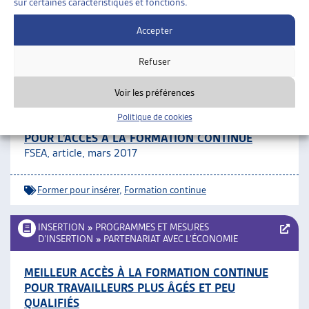
sur certaines caractéristiques et fonctions.
CF, communiqué, avril 2017
Accepter
Compétences de base
,
Formation continue
Refuser
INSERTION
»
FORMER POUR INSÉRER
Voir les préférences
Politique de cookies
LES RESSOURCES ÉCONOMIQUES ET SOCIALES
POUR L’ACCÈS À LA FORMATION CONTINUE
FSEA, article, mars 2017
Former pour insérer
,
Formation continue
INSERTION
»
PROGRAMMES ET MESURES
D’INSERTION
»
PARTENARIAT AVEC L’ÉCONOMIE
MEILLEUR ACCÈS À LA FORMATION CONTINUE
POUR TRAVAILLEURS PLUS ÂGÉS ET PEU
QUALIFIÉS