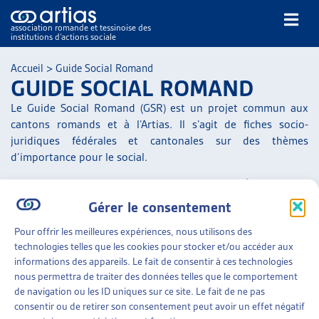
association romande et tessinoise des
institutions d’actions sociale
Rechercher
Accueil
>
Guide Social Romand
GUIDE SOCIAL ROMAND
Le Guide Social Romand (GSR) est un projet commun aux
cantons romands et à l’Artias. Il s’agit de fiches socio-
juridiques fédérales et cantonales sur des thèmes
d’importance pour le social.
NOS PUBLICATIONS
L’Artias coordonne l’ensemble du GSR et en gère la partie
ARTICLES
qui concerne la législation fédérale.
Gérer le consentement
DOSSIERS DU MOIS
Chaque canton est responsable de l’élaboration et du suivi
Pour offrir les meilleures expériences, nous utilisons des
VEILLE
des informations législatives et du répertoire d’adresses des
technologies telles que les cookies pour stocker et/ou accéder aux
RESSOURCES
institutions sociales concernant son aire géographique.
informations des appareils. Le fait de consentir à ces technologies
THÉMATIQUES
nous permettra de traiter des données telles que le comportement
Le GSR est à votre disposition notamment grâce au soutien
GUIDE SOCIAL ROMAND
de navigation ou les ID uniques sur ce site. Le fait de ne pas
de la Loterie romande.
consentir ou de retirer son consentement peut avoir un effet négatif
AUTRES