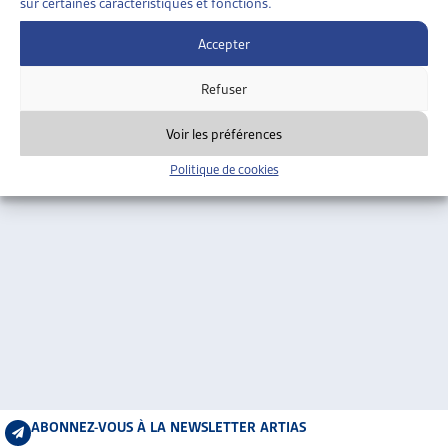
sur certaines caractéristiques et fonctions.
Pour accéder au site :
Guide Social Romand
ARTIAS
L’ASSOCIATION
Accepter
PARTAGER
PROJETS ET ACTIVITÉS
Refuser
JOURNÉES D’AUTOMNE
Voir les préférences
Politique de cookies
ABONNEZ-VOUS À LA NEWSLETTER ARTIAS