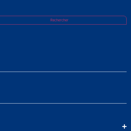
statut des chauffeurs Uber
Rechercher
 PRÉCISE
DES
ui opposait la Caisse de compensation de Zurich et Uber B.V., les