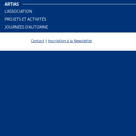
ARTIAS
deux partie
L’ASSOCIATION
PROJETS ET ACTIVITÉS
La Haute cou
JOURNÉES D’AUTOMNE
« présomptio
Contact
|
Inscription à la Newsletter
Statut
Le Tri
édicté
l’appl
l’ent
commer
L’argu
statut
« Prés
Le Tri
entre 
compen