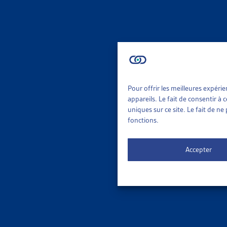
statut
entre 
Le Tri
Uber p
cas pa
Existe
Pour offrir les meilleures expéri
Cette 
appareils. Le fait de consentir à
uniques sur ce site. Le fait de n
cette 
fonctions.
pour t
cotise
Accepter
ressor
salari
leur s
est pl
quanti
met à 