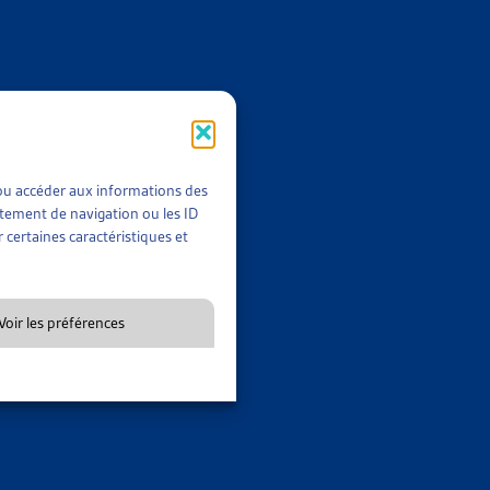
céder à un examen individuel de chaque relation contractuelle
yant leurs propres chauffeurs salariés ou qui gèrent l’activité
onsidérés comme salariés, leur statut devant être examiner au
t/ou accéder aux informations des
 de cotiser de Uber B.V., employeur des chauffeurs. En effet,
rtement de navigation ou les ID
 certaines caractéristiques et
ent stable en Suisse, elle sera tenue de payer des cotisations
vivants
[3]
. En revanche, dans le cas contraire, l’obligation de
es accords ne s’appliquent qu’aux ressortissants suisses et aux
Voir les préférences
 ressortissants d’Etats tiers, seraient considérés comme des
devraient verser eux-mêmes des cotisations s’élevant à 8,7% de
 droit des assurances sociales, la notion d’établissement stable
tel, il n’est pas nécessaire qu’une partie qualitativement ou
ns l’établissement stable. Il s’avère que Uber Switzerland Sàrl
rich et qu’une partie de son activité commerciale s’y déroule,