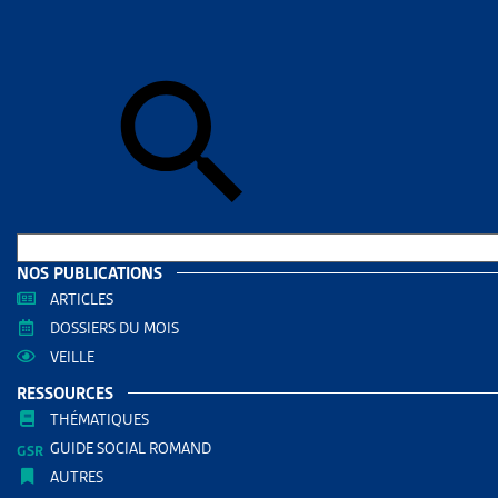
Accueil
>
Art
ARTICL
LE TR
SA JU
CHAU
AUTRES RE
NOS PUBLICATIONS
Enjeux
ARTICLES
DOSSIERS DU MOIS
PARTAGER
VEILLE
RESSOURCES
THÉMATIQUES
GUIDE SOCIAL ROMAND
AUTRES
Dans un arr