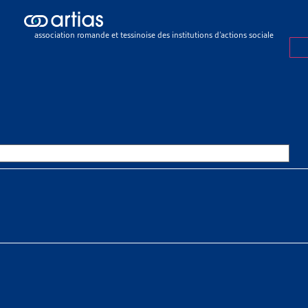
icles
>
Le Tribunal fédéral confirme et précise sa jurisprudence sur le 
association romande et tessinoise des institutions d’actions sociale
E
4 AVRIL 2023
IBUNAL FÉDÉRAL CONFIRME ET
RISPRUDENCE SUR LE STATUT 
FFEURS UBER
SSOURCES THÉMATIQUES
 sociaux > Travail > Emploi précaire ou atypique
êt du 16 février 2023
[1]
, le Tribunal fédéral a tranché le litige q