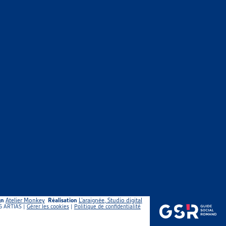
vailleuses et des travailleurs de l’entreprise Uber. Le
ille juridique et politique afin d’être reconnue comme « un
gn
Atelier Monkey
Réalisation
L’araignée, Studio digital
5 ARTIAS |
Gérer les cookies
|
Politique de confidentialité