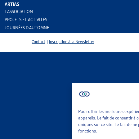
ARTIAS
L’ASSOCIATION
PROJETS ET ACTIVITÉS
JOURNÉES D’AUTOMNE
Contact
|
Inscription à la Newsletter
Pour offrir les meilleures expéri
2 results
Ass
appareils. Le fait de consentir à
Ass
uniques sur ce site. Le fait de n
fonctions.
Trier
Per
Le 