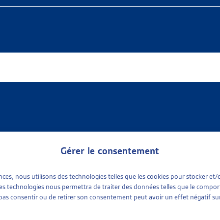
Gérer le consentement
ences, nous utilisons des technologies telles que les cookies pour stocker e
 available
urances sociales
(1)
 ces technologies nous permettra de traiter des données telles que le compo
urance vieillesse et survivants (LAVS)
(1)
e pas consentir ou de retirer son consentement peut avoir un effet négatif sur
tinence
plus récent