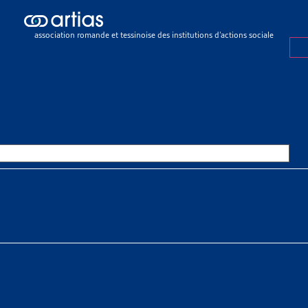
ch results
ch results
association romande et tessinoise des institutions d’actions sociale
urances sociales
>
Assurance vieillesse et survivants (LAVS)
>
AVS 20
30
OURCES THÉMATIQUES
HE