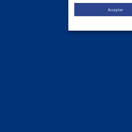
Le 
ORDRE DE
Accepter
3 results