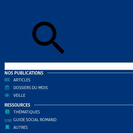
Skip to sear
Skip to sear
Accueil
>
Ass
AVS 20
RESS
Filtrer
RECHERC
NOS PUBLICATIONS
ARTICLES
DOSSIERS DU MOIS
VEILLE
RESSOURCES
THÉMATIQUES
GUIDE SOCIAL ROMAND
AUTRES
THÈMES