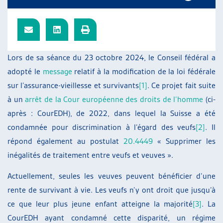
ARTIAS
L’ASSOCIATION
PROJETS ET ACTIVITÉS
JOURNÉES D’AUTOMNE
Lors de sa séance du 23 octobre 2024, le Conseil fédéral a
adopté le
message
relatif à la modification de la loi fédérale
sur l’assurance-vieillesse et survivants
[1]
. Ce projet fait suite
à un
arrêt de la Cour européenne des droits de l’homme
(ci-
après : CourEDH), de 2022, dans lequel la Suisse a été
condamnée pour discrimination à l’égard des veufs
[2]
. Il
répond également au postulat
20.4449
« Supprimer les
inégalités de traitement entre veufs et veuves ».
Actuellement, seules les veuves peuvent bénéficier d’une
rente de survivant à vie. Les veufs n’y ont droit que jusqu’à
ce que leur plus jeune enfant atteigne la majorité
[3]
. La
CourEDH ayant condamné cette disparité, un régime