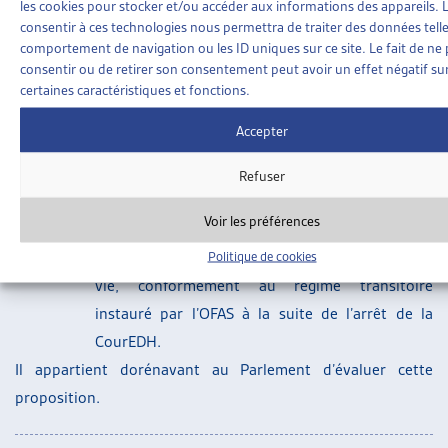
veufs âgés de moins de 55 ans au moment de
les cookies pour stocker et/ou accéder aux informations des appareils. L
consentir à ces technologies nous permettra de traiter des données telle
l’entrée en vigueur de la réforme, à moins qu’ils
comportement de navigation ou les ID uniques sur ce site. Le fait de ne
ou elles aient encore un enfant âgé de moins de
consentir ou de retirer son consentement peut avoir un effet négatif su
25 ans
[6]
;
certaines caractéristiques et fonctions.
Le droit aux rentes de veuves et de veufs pour
Accepter
les bénéficiaires de prestations complémentaires
à l’AVS/AI âgés de 50 ans et plus au moment de
Refuser
l’entrée en vigueur de la révision reste soumis à
Voir les préférences
l’ancien droit. Pour les veufs, cela signifie qu’ils
pourront bénéficier d’une rente de survivant à
Politique de cookies
vie, conformément au régime transitoire
instauré par l’OFAS à la suite de l’arrêt de la
CourEDH.
Il appartient dorénavant au Parlement d’évaluer cette
proposition.