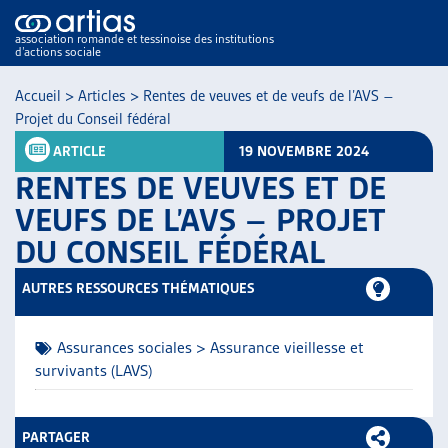
association romande et tessinoise des institutions
d’actions sociale
Recherc
Accueil
>
Articles
>
Rentes de veuves et de veufs de l’AVS –
Projet du Conseil fédéral
ARTICLE
19 NOVEMBRE 2024
RENTES DE VEUVES ET DE
VEUFS DE L’AVS – PROJET
DU CONSEIL FÉDÉRAL
NOS PUBLICATIONS
ARTICLES
AUTRES RESSOURCES THÉMATIQUES
DOSSIERS DU MOIS
VEILLE
Assurances sociales > Assurance vieillesse et
RESSOURCES
survivants (LAVS)
THÉMATIQUES
GUIDE SOCIAL ROMAND
AUTRES
PARTAGER