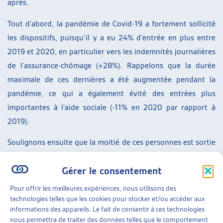
après.
Tout d’abord, la pandémie de Covid-19 a fortement sollicité
les dispositifs, puisqu’il y a eu 24% d’entrée en plus entre
2019 et 2020, en particulier vers les indemnités journalières
de l’assurance-chômage (+28%). Rappelons que la durée
maximale de ces dernières a été augmentée pendant la
pandémie, ce qui a également évité des entrées plus
importantes à l’aide sociale (-11% en 2020 par rapport à
2019).
Soulignons ensuite que la moitié de ces personnes est sortie
du système de sécurité sociale une année après leur entrée
Gérer le consentement
et que 66% ne percevaient plus aucune prestation deux ans
après leur entrée. En majorité, il est perçu une prestation
Pour offrir les meilleures expériences, nous utilisons des
d’une seule branche de la sécurité sociale et seuls 6% des
technologies telles que les cookies pour stocker et/ou accéder aux
informations des appareils. Le fait de consentir à ces technologies
bénéficiaires perçoivent des prestations de plus d’une
nous permettra de traiter des données telles que le comportement