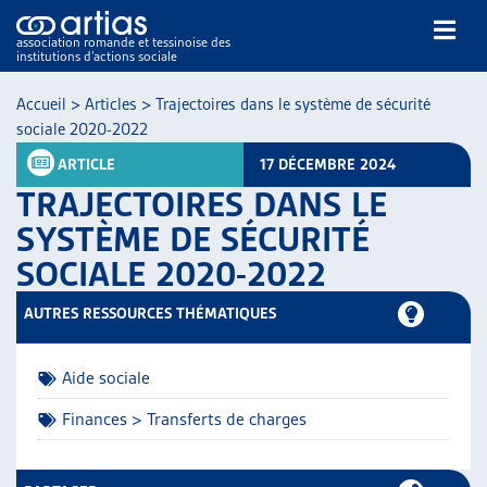
association romande et tessinoise des
institutions d’actions sociale
Rechercher
Accueil
>
Articles
>
Trajectoires dans le système de sécurité
sociale 2020-2022
ARTICLE
17 DÉCEMBRE 2024
TRAJECTOIRES DANS LE
SYSTÈME DE SÉCURITÉ
SOCIALE 2020-2022
NOS PUBLICATIONS
ARTICLES
AUTRES RESSOURCES THÉMATIQUES
DOSSIERS DU MOIS
VEILLE
Aide sociale
RESSOURCES
THÉMATIQUES
Finances > Transferts de charges
GUIDE SOCIAL ROMAND
AUTRES