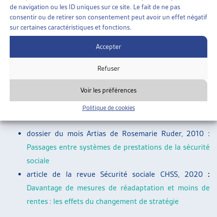
branche.
de navigation ou les ID uniques sur ce site. Le fait de ne pas
consentir ou de retirer son consentement peut avoir un effet négatif
82% des bénéficiaires perçoivent une indemnité de
sur certaines caractéristiques et fonctions.
l’assurance-chômage, un bénéficiaire sur cinq perçoit de
Accepter
l’aide sociale et les rentes de l’assurance-invalidité
concernent 6% d’entre eux.
Refuser
Voir les préférences
Deux publications sont à la base de ces statistiques, elles
Politique de cookies
sont résumées dans les documents suivants :
dossier du mois Artias de Rosemarie Ruder, 2010 :
Passages entre systèmes de prestations de la sécurité
sociale
article de la revue Sécurité sociale CHSS, 2020
:
Davantage de mesures de réadaptation et moins de
rentes : les effets du changement de stratégie