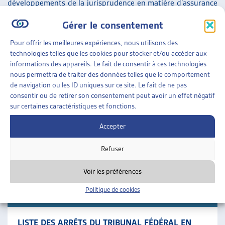
développements de la jurisprudence en matière d’assurance
sociales, et si nécessaire une meilleure vue du
Gérer le consentement
fonctionnement des assurances sociales.
Pour offrir les meilleures expériences, nous utilisons des
Dans ce document, vous trouverez des résumés d’arrêts
technologies telles que les cookies pour stocker et/ou accéder aux
informations des appareils. Le fait de consentir à ces technologies
publiés qui nous ont paru importants. Vous trouverez
nous permettra de traiter des données telles que le comportement
également quelques arrêts non publiés, résumés un peu
de navigation ou les ID uniques sur ce site. Le fait de ne pas
plus longuement. Ceux-ci ne présentent pas forcément de
consentir ou de retirer son consentement peut avoir un effet négatif
sur certaines caractéristiques et fonctions.
nouveauté au plan juridique, mais ils nous ont semblé
intéressants par rapport au fonctionnement des assurances
Accepter
sociales, singulièrement dans la perspective de la
Refuser
subsidiarité de l’aide sociale.
SUR LE MÊME THÈME…
Voir les préférences
•
REVUE DES ARRÊTS DU TF
,
DOSSIER DE
Politique de cookies
JURISPRUDENCE
VEILLE
LISTE DES ARRÊTS DU TRIBUNAL FÉDÉRAL EN