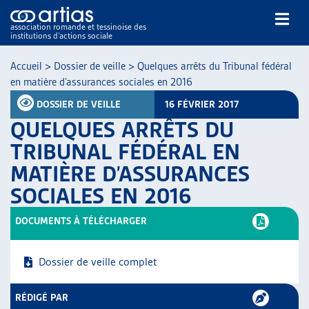
association romande et tessinoise des
institutions d’actions sociale
Rechercher
Accueil
>
Dossier de veille
>
Quelques arrêts du Tribunal fédéral
en matière d’assurances sociales en 2016
DOSSIER DE VEILLE
16 FÉVRIER 2017
QUELQUES ARRÊTS DU
TRIBUNAL FÉDÉRAL EN
MATIÈRE D’ASSURANCES
NOS PUBLICATIONS
SOCIALES EN 2016
ARTICLES
DOSSIERS DU MOIS
DOCUMENTS À TÉLÉCHARGER
VEILLE
RESSOURCES
Dossier de veille complet
THÉMATIQUES
GUIDE SOCIAL ROMAND
RÉDIGÉ PAR
AUTRES