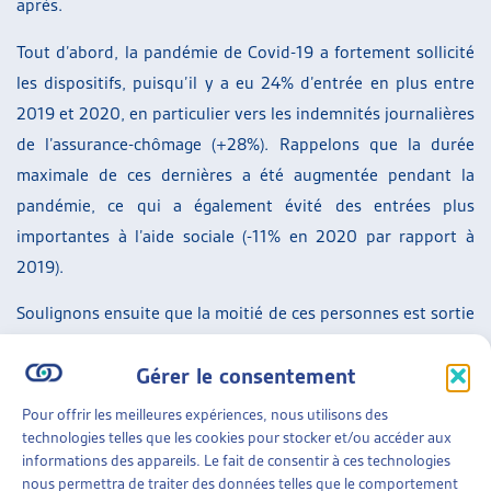
après.
Tout d’abord, la pandémie de Covid-19 a fortement sollicité
les dispositifs, puisqu’il y a eu 24% d’entrée en plus entre
2019 et 2020, en particulier vers les indemnités journalières
de l’assurance-chômage (+28%). Rappelons que la durée
maximale de ces dernières a été augmentée pendant la
pandémie, ce qui a également évité des entrées plus
importantes à l’aide sociale (-11% en 2020 par rapport à
2019).
Soulignons ensuite que la moitié de ces personnes est sortie
du système de sécurité sociale une année après leur entrée
Gérer le consentement
et que 66% ne percevaient plus aucune prestation deux ans
après leur entrée. En majorité, il est perçu une prestation
Pour offrir les meilleures expériences, nous utilisons des
d’une seule branche de la sécurité sociale et seuls 6% des
technologies telles que les cookies pour stocker et/ou accéder aux
informations des appareils. Le fait de consentir à ces technologies
bénéficiaires perçoivent des prestations de plus d’une
nous permettra de traiter des données telles que le comportement