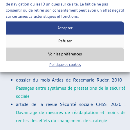
branche.
de navigation ou les ID uniques sur ce site. Le fait de ne pas
consentir ou de retirer son consentement peut avoir un effet négatif
82% des bénéficiaires perçoivent une indemnité de
sur certaines caractéristiques et fonctions.
l’assurance-chômage, un bénéficiaire sur cinq perçoit de
Accepter
l’aide sociale et les rentes de l’assurance-invalidité
concernent 6% d’entre eux.
Refuser
Voir les préférences
Deux publications sont à la base de ces statistiques, elles
Politique de cookies
sont résumées dans les documents suivants :
dossier du mois Artias de Rosemarie Ruder, 2010 :
Passages entre systèmes de prestations de la sécurité
sociale
article de la revue Sécurité sociale CHSS, 2020
:
Davantage de mesures de réadaptation et moins de
rentes : les effets du changement de stratégie