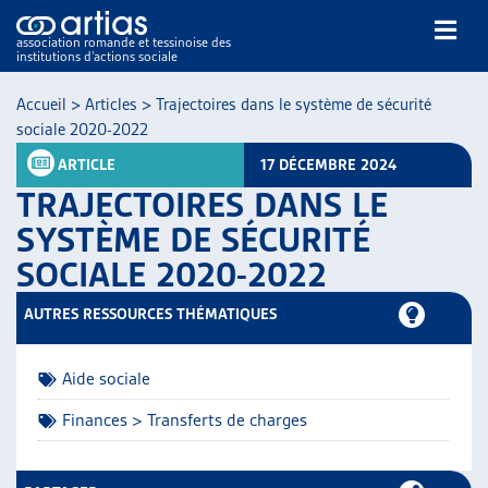
association romande et tessinoise des
institutions d’actions sociale
Rechercher
Accueil
>
Articles
>
Trajectoires dans le système de sécurité
sociale 2020-2022
ARTICLE
17 DÉCEMBRE 2024
TRAJECTOIRES DANS LE
SYSTÈME DE SÉCURITÉ
SOCIALE 2020-2022
NOS PUBLICATIONS
ARTICLES
AUTRES RESSOURCES THÉMATIQUES
DOSSIERS DU MOIS
VEILLE
Aide sociale
RESSOURCES
THÉMATIQUES
Finances > Transferts de charges
GUIDE SOCIAL ROMAND
AUTRES