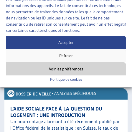
informations des appareils. Le fait de consentir à ces technologies
Tandis qu’une étude spécifique de la HETSL en collaboration
nous permettra de traiter des données telles que le comportement
avec l’OFL s’est penchée sur les expériences réalisées, les
de navigation ou les ID uniques sur ce site. Le fait de ne pas
parcours des personnes concernées et les conditions de
consentir ou de retirer son consentement peut avoir un effet négatif
sur certaines caractéristiques et fonctions.
création, d’attribution et d’accompagnement nécessaire, le
présent dossier est axé sur le développement politique du
Accepter
projet et les collaborations entre les acteurs. Il démontre
Refuser
comment, grâce à la coopération et à la créativité, il est
possible de placer la lutte contre le sans-abrisme au cœur
Voir les préférences
des priorités d’une collectivité publique.
Politique de cookies
SUR LE MÊME THÈME…
•
ANALYSES SPÉCIFIQUES
DOSSIER DE VEILLE
L’AIDE SOCIALE FACE À LA QUESTION DU
LOGEMENT : UNE INTRODUCTION
Un pourcentage alarmant a été récemment publié par
l’Office fédéral de la statistique : en Suisse, le taux de