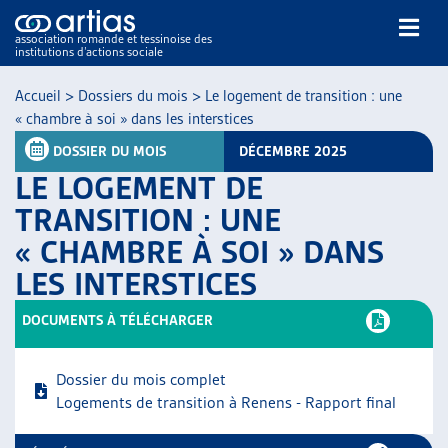
association romande et tessinoise des
institutions d’actions sociale
Rechercher
Accueil
>
Dossiers du mois
>
Le logement de transition : une
« chambre à soi » dans les interstices
DOSSIER DU MOIS
DÉCEMBRE 2025
LE LOGEMENT DE
TRANSITION : UNE
« CHAMBRE À SOI » DANS
NOS PUBLICATIONS
LES INTERSTICES
ARTICLES
DOSSIERS DU MOIS
DOCUMENTS À TÉLÉCHARGER
VEILLE
RESSOURCES
Dossier du mois complet
THÉMATIQUES
Logements de transition à Renens - Rapport final
GUIDE SOCIAL ROMAND
AUTRES