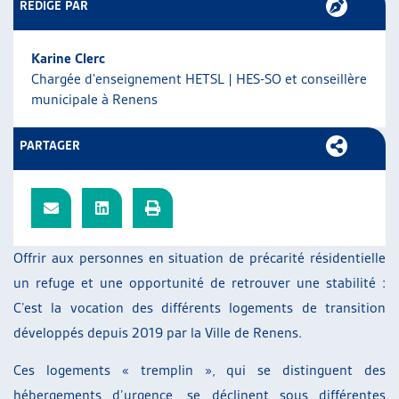
RÉDIGÉ PAR
ARTIAS
L’ASSOCIATION
Karine Clerc
PROJETS ET ACTIVITÉS
Chargée d'enseignement HETSL | HES-SO et conseillère
JOURNÉES D’AUTOMNE
municipale à Renens
PARTAGER
Offrir aux personnes en situation de précarité résidentielle
un refuge et une opportunité de retrouver une stabilité :
C’est la vocation des différents logements de transition
développés depuis 2019 par la Ville de Renens.
Ces logements « tremplin », qui se distinguent des
hébergements d’urgence, se déclinent sous différentes