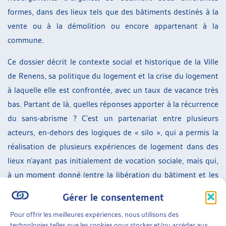
formes, dans des lieux tels que des bâtiments destinés à la
vente ou à la démolition ou encore appartenant à la
commune.
Ce dossier décrit le contexte social et historique de la Ville
de Renens, sa politique du logement et la crise du logement
à laquelle elle est confrontée, avec un taux de vacance très
bas. Partant de là, quelles réponses apporter à la récurrence
du sans-abrisme ? C’est un partenariat entre plusieurs
acteurs, en-dehors des logiques de « silo », qui a permis la
réalisation de plusieurs expériences de logement dans des
lieux n’ayant pas initialement de vocation sociale, mais qui,
à un moment donné (entre la libération du bâtiment et les
travaux de transformation par exemple), étaient libres et
Gérer le consentement
ont permis à des personnes de retrouver pour un temps une
Pour offrir les meilleures expériences, nous utilisons des
stabilité dans un lieu à elles.
technologies telles que les cookies pour stocker et/ou accéder aux