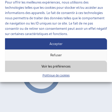
Pour offrir les meilleures expériences, nous utilisons des
technologies telles que les cookies pour stocker et/ou accéder aux
ASSURANCES SOCIALES
»
ASSURANCE-INVALIDITÉ
informations des appareils. Le fait de consentir à ces technologies
(LAI)
»
5E RÉVISION DE L’AI
nous permettra de traiter des données telles que le comportement
de navigation ou les ID uniques sur ce site. Le fait de ne pas
PERSPECTIVES DE L’ASSURANCE-INVALIDITÉ ET
consentir ou de retirer son consentement peut avoir un effet négatif
PÉRÉQUATION
sur certaines caractéristiques et fonctions.
Josée Martin, dossier du mois, juil. 2004
Accepter
5e révision de l'AI
,
Transferts de charges
ARTIAS
Refuser
Voir les préférences
Politique de cookies