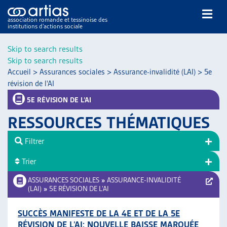
association romande et tessinoise des
institutions d’actions sociale
Rechercher
Skip to search results
Skip to search results
Accueil
>
Assurances sociales
>
Assurance-invalidité (LAI)
>
5e
révision de l'AI
5E RÉVISION DE L’AI
RESSOURCES THÉMATIQUES
NOS PUBLICATIONS
ARTICLES
Filtrer
DOSSIERS DU MOIS
Trier
VEILLE
ASSURANCES SOCIALES
»
ASSURANCE-INVALIDITÉ
RESSOURCES
(LAI)
»
5E RÉVISION DE L’AI
THÉMATIQUES
GUIDE SOCIAL ROMAND
SUCCÈS MANIFESTE DE LA 4E ET DE LA 5E
AUTRES
RÉVISION DE L’AI: NOUVELLE BAISSE MARQUÉE