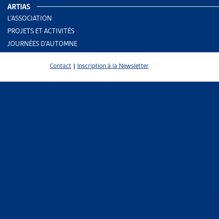
ARTIAS
THÈMES
L’ASSOCIATION
PROJETS ET ACTIVITÉS
JOURNÉES D’AUTOMNE
Contact
|
Inscription à la Newsletter
3 results
Ass
Fait
Ass
Trier
Per