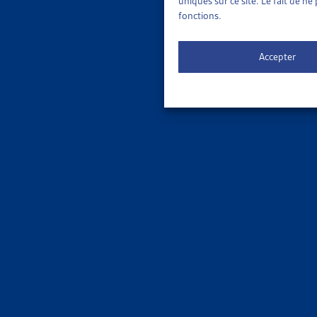
uniques sur ce site. Le fait de n
SURVEI
fonctions.
Florence 
Accepter
Surveill
ASSURA
RÉVISIO
OFAS, der
Surveill
ASSURA
LUTTE C
OFAS,
fic