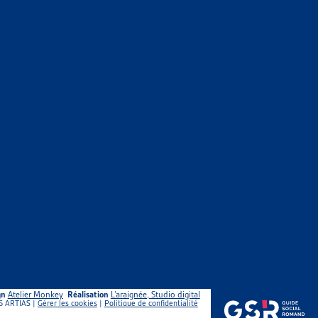
gn
Atelier Monkey
Réalisation
L’araignée, Studio digital
5 ARTIAS |
Gérer les cookies
|
Politique de confidentialité