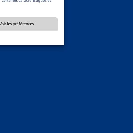
 certaines caractéristiques et
Voir les préférences
nérale
ARTIAS
TTE CONTRE LES « ABUS »
017
TTE CONTRE LES « ABUS »