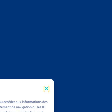
TTE CONTRE LES « ABUS »
ONS REPRENNENT À PARTIR DU 1ER OCTOBRE 2019
nérale
ARTIAS
TTE CONTRE LES « ABUS »
I POUR LÉGITIMER LA SURVEILLANCE
nérale
ARTIAS
TTE CONTRE LES « ABUS »
t/ou accéder aux informations des
rtement de navigation ou les ID
URS D’ÉLABORATION POUR LÉGITIMER LA