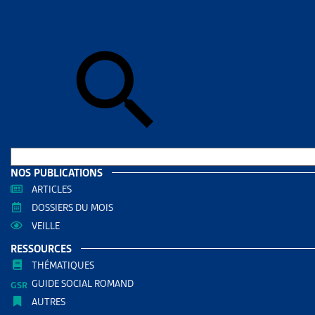
Skip to sear
Skip to sear
Accueil
>
Ass
SURVEI
ABUS »
RESS
Filtrer
NOS PUBLICATIONS
RECHERC
ARTICLES
DOSSIERS DU MOIS
VEILLE
RESSOURCES
THÉMATIQUES
GUIDE SOCIAL ROMAND
AUTRES