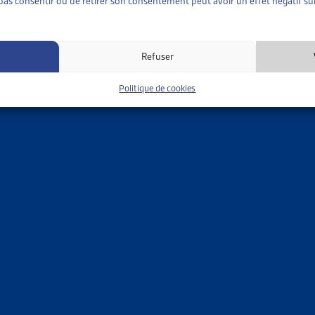
e pas consentir ou de retirer son consentement peut avoir un effet négatif sur
LLANCE
Meyer, avocate, Dossier Veille, nov. 2017
Refuser
ance des assurés et lutte contre les « abus »
,
Assurances sociales - partie gé
Politique de cookies
NCES SOCIALES
»
FAITS ET CHIFFRES
»
SURVEILLANCE DES ASSURÉS ET LU
N DE LA LPGA/LUTTE CONTRE LES ABUS : CONSULTATION 2
nières mises à jour;
Curia Vista 16.479
ance des assurés et lutte contre les « abus »
,
Assurances sociales
NCES SOCIALES
»
FAITS ET CHIFFRES
»
SURVEILLANCE DES ASSURÉS ET LU
ONTRE LES ABUS DANS L’AI
he d’information
, mai 2017