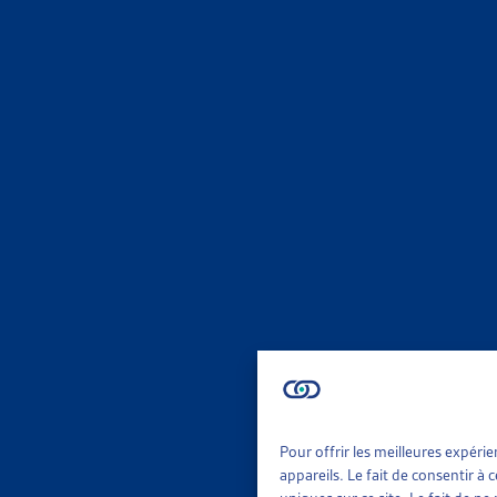
ASSURA
SURVEIL
Paola Stan
Surveill
ASSURA
ABUS EN
Florence 
Surveill
ASSURA
Pour offrir les meilleures expéri
appareils. Le fait de consentir à
ABUS EN