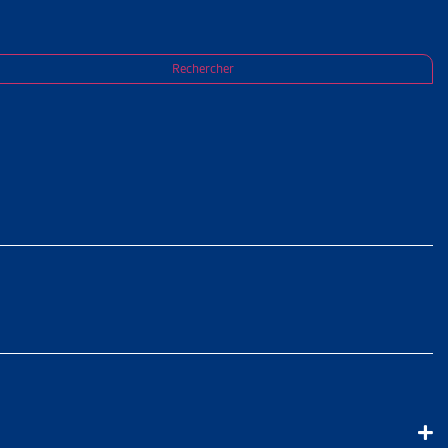
Rechercher
 contre les « abus »