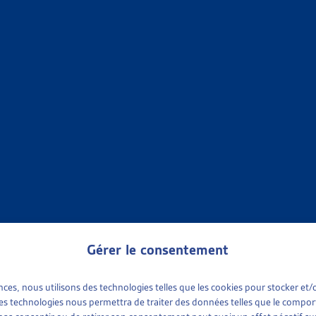
NCES SOCIALES
»
FAITS ET CHIFFRES
»
SURVEILLANCE DES ASSURÉS ET LU
LANCE DANS LES ASSURANCES SOCIALES : LES OBSERVATI
ic, juriste, Dossier Veille, sept. 2019
ance des assurés et lutte contre les « abus »
,
Assurances sociales - partie gé
NCES SOCIALES
»
FAITS ET CHIFFRES
»
SURVEILLANCE DES ASSURÉS ET LU
 MATIÈRE D’ASSURANCES SOCIALES : ADOPTION DE LA LO
Meyer, avocate, Dossier Veille, mars 2018
ance des assurés et lutte contre les « abus »
,
Assurances sociales - partie gé
Gérer le consentement
NCES SOCIALES
»
FAITS ET CHIFFRES
»
SURVEILLANCE DES ASSURÉS ET LU
ences, nous utilisons des technologies telles que les cookies pour stocker e
 ces technologies nous permettra de traiter des données telles que le compo
 MATIÈRE D’ASSURANCES SOCIALES : BASE LÉGALE EN CO