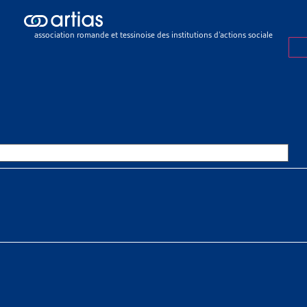
ch results
ch results
association romande et tessinoise des institutions d’actions sociale
urances sociales
>
Faits et chiffres
>
Surveillance des assurés et lutte
LLANCE DES ASSURÉS ET LUTTE CONTRE LES «
OURCES THÉMATIQUES
HE