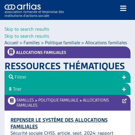
association romande et tessinoise des
institutions d’actions sociale
Rechercher
Skip to search results
Skip to search results
Accueil
>
Familles
>
Politique familiale
>
Allocations familiales
ALLOCATIONS FAMILIALES
RESSOURCES THÉMATIQUES
NOS PUBLICATIONS
Filtrer
ARTICLES
Trier
DOSSIERS DU MOIS
VEILLE
FAMILLES
»
POLITIQUE FAMILIALE
»
ALLOCATIONS
FAMILIALES
RESSOURCES
THÉMATIQUES
REPENSER LE SYSTÈME DES ALLOCATIONS
GUIDE SOCIAL ROMAND
FAMILIALES
AUTRES
Sécurité sociale CHSS, article, sept. 2024;
rapport