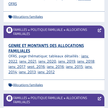
OFAS
ARTIAS
L’ASSOCIATION
PROJETS ET ACTIVITÉS
Allocations familiales
JOURNÉES D’AUTOMNE
FAMILLES
»
POLITIQUE FAMILIALE
»
ALLOCATIONS
FAMILIALES
GENRE ET MONTANTS DES ALLOCATIONS
FAMILIALES
OFAS, page thématique; tableaux détaillés :
janv.
2022
,
janv. 2021
,
janv. 2020
,
janv. 2019
,
janv. 2018
;
janv. 2017
;
sept. 2016
;
janv. 2016
;
janv. 2015
;
janv.
2014
;
janv. 2013
;
janv. 2012
Allocations familiales
FAMILLES
»
POLITIQUE FAMILIALE
»
ALLOCATIONS
FAMILIALES