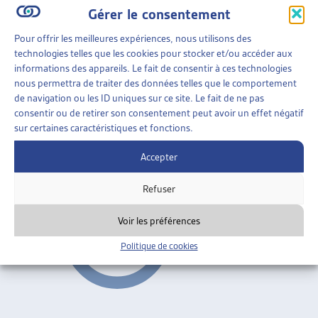
Gérer le consentement
FAMILLES
»
POLITIQUE FAMILIALE
»
ALLOCATIONS
Pour offrir les meilleures expériences, nous utilisons des
FAMILIALES
technologies telles que les cookies pour stocker et/ou accéder aux
informations des appareils. Le fait de consentir à ces technologies
LOI FÉDÉRALE SUR LES ALLOCATIONS
nous permettra de traiter des données telles que le comportement
FAMILIALES – LES ORGANISATIONS
de navigation ou les ID uniques sur ce site. Le fait de ne pas
ÉCONOMIQUES LANCENT LE RÉFÉRENDUM
consentir ou de retirer son consentement peut avoir un effet négatif
sur certaines caractéristiques et fonctions.
USAM, communiqué de presse, mars 2006
Accepter
Allocations familiales
Refuser
Voir les préférences
Politique de cookies