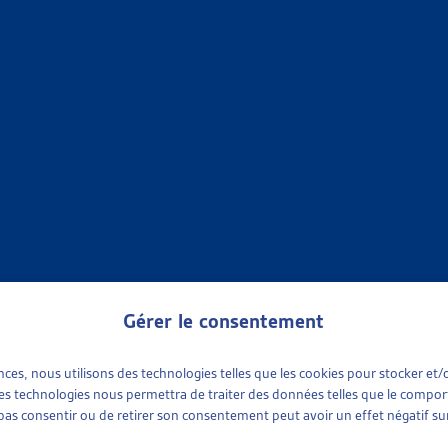
TIONS
»
EN GÉNÉRAL
»
CHIFFRES À L’APPUI
IQUES SUR LES ÉTRANGERS
M,
2024
,
2023
,
2022
,
2021
,
2020
,
2019
,
2018
,
2017
,
2016
,
2015
;
 à l'appui
TIONS
»
EN GÉNÉRAL
»
CHIFFRES À L’APPUI
UR LA SUPPRESSION DE L’AIDE SOCIALE DANS LE DOMAINE D
orts et résultats en bref dès 2016;
2022
,
2021
,
2020
,
2019
,
201
 à l'appui
Gérer le consentement
TIONS
»
EN GÉNÉRAL
»
CHIFFRES À L’APPUI
ences, nous utilisons des technologies telles que les cookies pour stocker e
 ces technologies nous permettra de traiter des données telles que le compo
e pas consentir ou de retirer son consentement peut avoir un effet négatif sur
IQUES SUR L’IMMIGRATION
M,
2024
,
2023
,
2022
,
2021
,
2020
,
2019
,
2018
,
2017
,
2016
,
2015
,