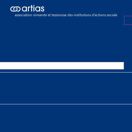
ch results
ch results
association romande et tessinoise des institutions d’actions sociale
rations
>
En général
>
Chiffres à l'appui
ES À L’APPUI
OURCES THÉMATIQUES
HE