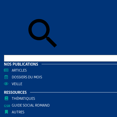
Skip to sear
Skip to sear
Accueil
>
Mig
CHIFFR
RESS
Filtrer
RECHERC
NOS PUBLICATIONS
ARTICLES
DOSSIERS DU MOIS
VEILLE
RESSOURCES
THÉMATIQUES
GUIDE SOCIAL ROMAND
AUTRES
THÈMES