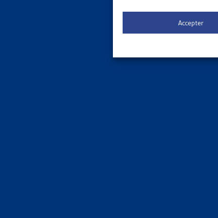
Chiffres
Accepter
MIGRA
POPULAT
OFS, don
Chiffres
MIGRA
COMMENT
OFS, rapp
Chiffres