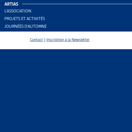
ARTIAS
L’ASSOCIATION
PROJETS ET ACTIVITÉS
JOURNÉES D’AUTOMNE
Contact
|
Inscription à la Newsletter
2 results
Mig
En 
Trier
Per
Le 