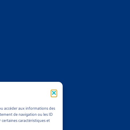
Archives dès 2008
E L’ASILE
8
,
2017
,
2016
,
2015…
t/ou accéder aux informations des
rtement de navigation ou les ID
 certaines caractéristiques et
2014
;
Archives dès 2008