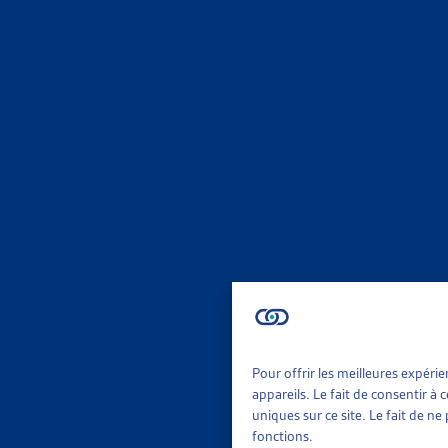
MIGRA
STATIST
DFJP/SE
Chiffres
MIGRA
SUIVI S
SEM, rapp
Chiffres
MIGRA
Pour offrir les meilleures expéri
appareils. Le fait de consentir à
uniques sur ce site. Le fait de n
STATIST
fonctions.
DFJP/SE